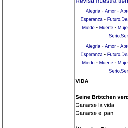
Revisa nuestra tie
-
-
Alegria
Amor
Apr
-
Esperanza
Futuro.De
-
-
Miedo
Muerte
Muje
Serio.Se
-
-
Alegria
Amor
Apr
-
Esperanza
Futuro.De
-
-
Miedo
Muerte
Muje
Serio.Se
VIDA
Seine Brötchen verd
Ganarse la vida
Ganarse el pan