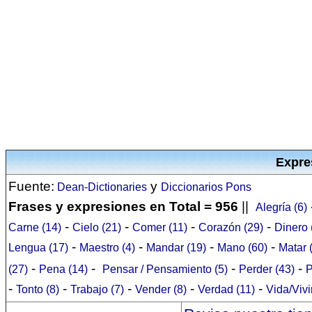
Expre
Fuente:
y
Dean-Dictionaries
Diccionarios Pons
Frases y expresiones en Total = 956
||
Alegría (6)
-
-
-
-
Carne (14)
Cielo (21)
Comer (11)
Corazón (29)
Dinero 
-
-
-
-
Lengua (17)
Maestro (4)
Mandar (19)
Mano (60)
Matar 
-
-
-
-
(27)
Pena (14)
Pensar / Pensamiento (5)
Perder (43)
P
-
-
-
-
-
Tonto (8)
Trabajo (7)
Vender (8)
Verdad (11)
Vida/Vivi