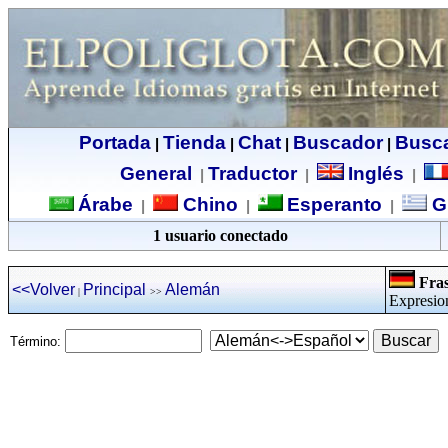
Portada
Tienda
Chat
Buscador
Busc
|
|
|
|
General
Traductor
Inglés
|
|
|
Árabe
Chino
Esperanto
G
|
|
|
1 usuario conectado
Fras
<<Volver
Principal
Alemán
|
>>
Expresio
Término: