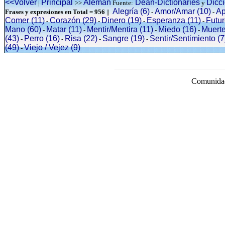
<<Volver
Principal
Alemán
Dean-Dictionaries
Dicc
|
>>
Fuente:
y
Alegría (6)
Amor/Amar (10)
Ap
Frases y expresiones en Total = 956
||
-
-
Comer (11)
Corazón (29)
Dinero (19)
Esperanza (11)
Futur
-
-
-
-
Mano (60)
Matar (11)
Mentir/Mentira (11)
Miedo (16)
Muerte
-
-
-
-
(43)
Perro (16)
Risa (22)
Sangre (19)
Sentir/Sentimiento (7
-
-
-
-
(49)
Viejo / Vejez (9)
-
Comunidad