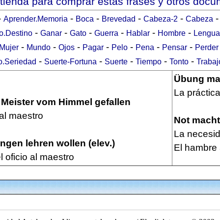
 tienda para comprar estas frases y otros doc
-
-
-
-
-
Aprender.Memoria
Boca
Brevedad
Cabeza-2
Cabeza
-
-
-
-
-
-
o.Destino
Ganar
Gato
Guerra
Hablar
Hombre
Lengua
-
-
-
-
-
-
-
Mujer
Mundo
Ojos
Pagar
Pelo
Pena
Pensar
Perder
-
-
-
-
-
o.Seriedad
Suerte-Fortuna
Suerte
Tiempo
Tonto
Trabaj
Übung mac
La práctic
n Meister vom Himmel gefallen
al maestro
Not macht
La necesid
ingen lehren wollen (elev.)
El hambre 
 oficio al maestro