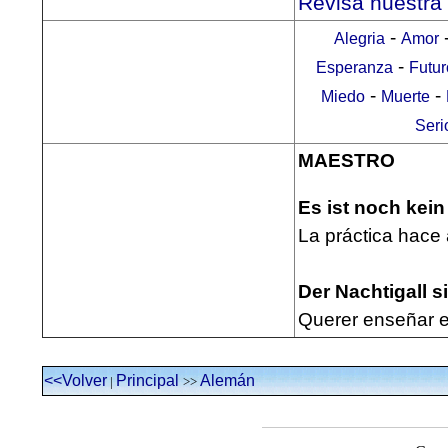
Revisa nuestra
-
Alegria
Amor
-
Esperanza
Futur
-
-
Miedo
Muerte
Seri
MAESTRO
Es ist noch kei
La práctica hace 
Der Nachtigall s
Querer enseñar el
<<Volver
Principal
Alemán
|
>>