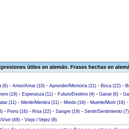
presiones útiles en alemán. Frases hechas en alem
-
-
-
-
a (6)
Amor/Amar (10)
Aprender/Memoria (11)
Boca (22)
B
-
-
-
-
nero (19)
Esperanza (11)
Futuro/Destino (4)
Ganar (6)
Ga
-
-
-
atar (11)
Mentir/Mentira (11)
Miedo (16)
Muerte/Morir (16)
-
-
-
-
3)
Perro (16)
Risa (22)
Sangre (19)
Sentir/Sentimiento (7)
-
/Vivir (49)
Viejo / Vejez (9)