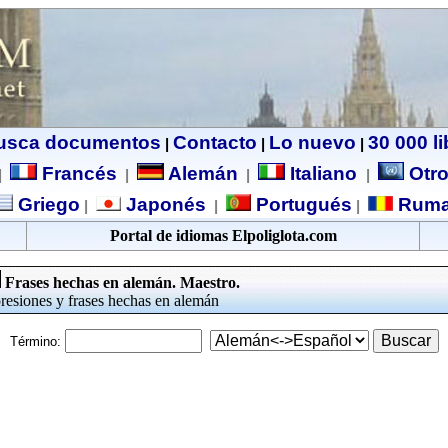
usca documentos
Contacto
Lo nuevo
30 000 l
|
|
|
Francés
Alemán
Italiano
Otro
|
|
|
|
Griego
Japonés
Portugués
Ruma
|
|
|
Portal de idiomas Elpoliglota.com
Frases hechas en alemán. Maestro.
resiones y frases hechas en alemán
Término: