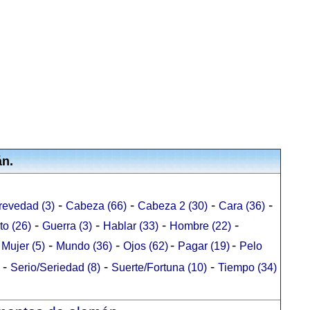
án.
-
-
-
-
revedad (3)
Cabeza (66)
Cabeza 2 (30)
Cara (36)
-
-
-
-
to (26)
Guerra (3)
Hablar (33)
Hombre (22)
-
-
-
-
-
Mujer (5)
Mundo (36)
Ojos (62)
Pagar (19)
Pelo
-
-
-
Serio/Seriedad (8)
Suerte/Fortuna (10)
Tiempo (34)