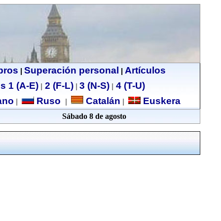
ibros
Superación personal
Artículos
|
|
s 1 (A-E)
2 (F-L)
3 (N-S)
4 (T-U)
|
|
|
no
Ruso
Catalán
Euskera
|
|
|
Sábado 8 de agosto