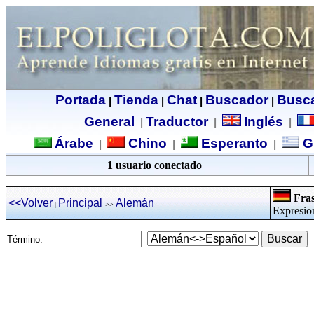
Portada
Tienda
Chat
Buscador
Busc
|
|
|
|
General
Traductor
Inglés
|
|
|
Árabe
Chino
Esperanto
G
|
|
|
1 usuario conectado
Fras
<<Volver
Principal
Alemán
|
>>
Expresio
Término: