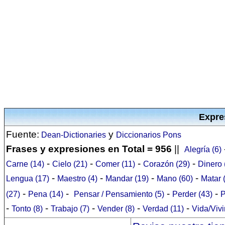
Expre
Fuente:
y
Dean-Dictionaries
Diccionarios Pons
Frases y expresiones en Total = 956
||
Alegría (6)
-
-
-
-
Carne (14)
Cielo (21)
Comer (11)
Corazón (29)
Dinero 
-
-
-
-
Lengua (17)
Maestro (4)
Mandar (19)
Mano (60)
Matar 
-
-
-
-
(27)
Pena (14)
Pensar / Pensamiento (5)
Perder (43)
P
-
-
-
-
-
Tonto (8)
Trabajo (7)
Vender (8)
Verdad (11)
Vida/Vivi