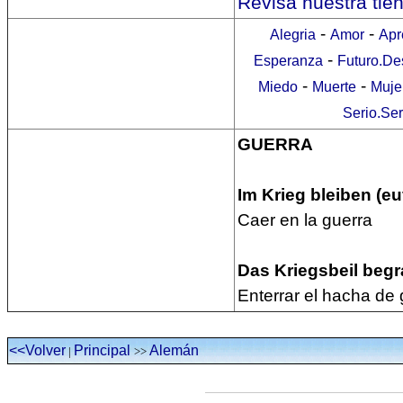
Revisa nuestra tie
-
-
Alegria
Amor
Apr
-
Esperanza
Futuro.De
-
-
Miedo
Muerte
Muje
Serio.Se
GUERRA
Im Krieg bleiben (euf
Caer en la guerra
Das Kriegsbeil begr
Enterrar el hacha de 
<<Volver
Principal
Alemán
|
>>