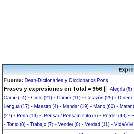
Expre
Fuente:
y
Dean-Dictionaries
Diccionarios Pons
Frases y expresiones en Total = 956
||
Alegría (6)
-
-
-
-
Carne (14)
Cielo (21)
Comer (11)
Corazón (29)
Dinero 
-
-
-
-
Lengua (17)
Maestro (4)
Mandar (19)
Mano (60)
Matar 
-
-
-
-
(27)
Pena (14)
Pensar / Pensamiento (5)
Perder (43)
P
-
-
-
-
-
Tonto (8)
Trabajo (7)
Vender (8)
Verdad (11)
Vida/Vivi