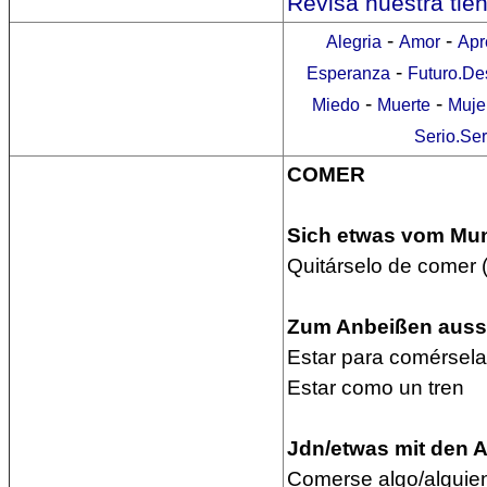
Revisa nuestra tie
-
-
Alegria
Amor
Apr
-
Esperanza
Futuro.De
-
-
Miedo
Muerte
Muje
Serio.Se
COMER
Sich etwas vom Mu
Quitárselo de comer (
Zum Anbeißen ausse
Estar para comérsela
Estar como un tren
Jdn/etwas mit den A
Comerse algo/alguien