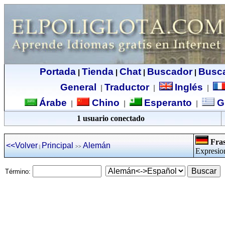
Portada
Tienda
Chat
Buscador
Busc
|
|
|
|
General
Traductor
Inglés
|
|
|
Árabe
Chino
Esperanto
G
|
|
|
1 usuario conectado
Fras
<<Volver
Principal
Alemán
|
>>
Expresio
Término: