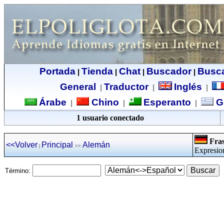
Portada
Tienda
Chat
Buscador
Busc
|
|
|
|
General
Traductor
Inglés
|
|
|
Árabe
Chino
Esperanto
G
|
|
|
1 usuario conectado
Fras
<<Volver
Principal
Alemán
|
>>
Expresio
Término: