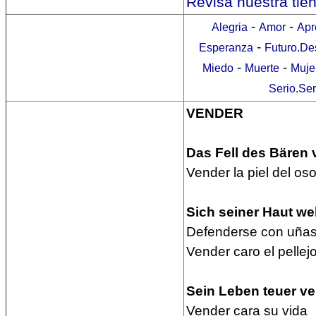
Revisa nuestra tie
-
-
Alegria
Amor
Apr
-
Esperanza
Futuro.De
-
-
Miedo
Muerte
Muje
Serio.Se
VENDER
Das Fell des Bären 
Vender la piel del os
Sich seiner Haut weh
Defenderse con uñas
Vender caro el pellejo 
Sein Leben teuer v
Vender cara su vida