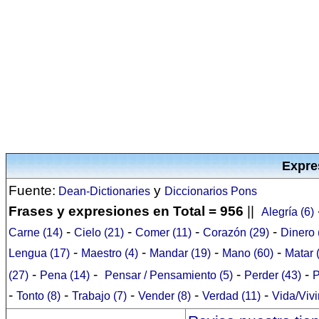
Expre
Fuente:
y
Dean-Dictionaries
Diccionarios Pons
Frases y expresiones en Total = 956
||
Alegría (6)
-
-
-
-
Carne (14)
Cielo (21)
Comer (11)
Corazón (29)
Dinero 
-
-
-
-
Lengua (17)
Maestro (4)
Mandar (19)
Mano (60)
Matar 
-
-
-
-
(27)
Pena (14)
Pensar / Pensamiento (5)
Perder (43)
P
-
-
-
-
-
Tonto (8)
Trabajo (7)
Vender (8)
Verdad (11)
Vida/Vivi