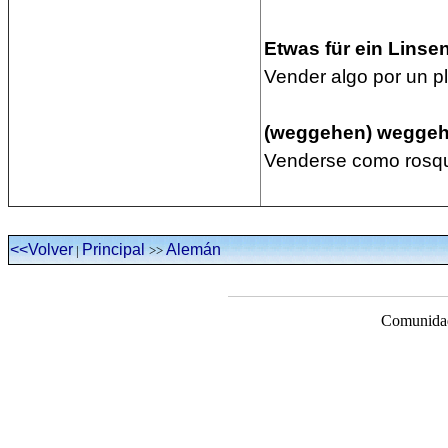
Etwas für ein Linse
Vender algo por un pl
(weggehen) wegge
Venderse como rosqu
<<Volver
Principal
Alemán
|
>>
Comunidad