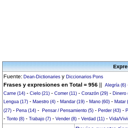
Expre
Fuente:
y
Dean-Dictionaries
Diccionarios Pons
Frases y expresiones en Total = 956
||
Alegría (6)
-
-
-
-
Carne (14)
Cielo (21)
Comer (11)
Corazón (29)
Dinero 
-
-
-
-
Lengua (17)
Maestro (4)
Mandar (19)
Mano (60)
Matar 
-
-
-
-
(27)
Pena (14)
Pensar / Pensamiento (5)
Perder (43)
P
-
-
-
-
-
Tonto (8)
Trabajo (7)
Vender (8)
Verdad (11)
Vida/Vivi