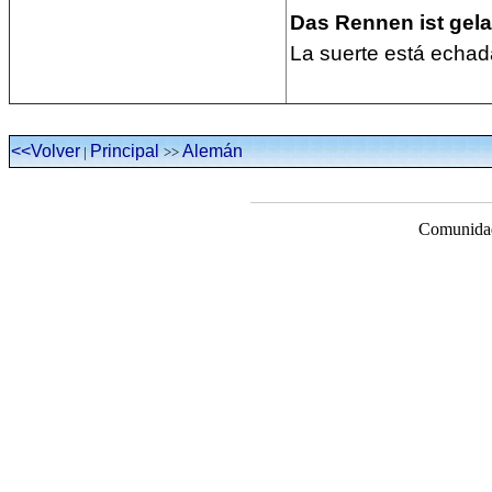
Das Rennen ist gelau
La suerte está echad
<<Volver
Principal
Alemán
|
>>
Comunidad