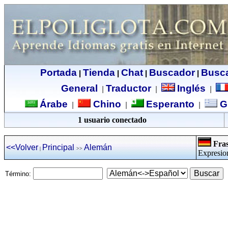
Portada
Tienda
Chat
Buscador
Busc
|
|
|
|
General
Traductor
Inglés
|
|
|
Árabe
Chino
Esperanto
G
|
|
|
1 usuario conectado
Fras
<<Volver
Principal
Alemán
|
>>
Expresio
Término: