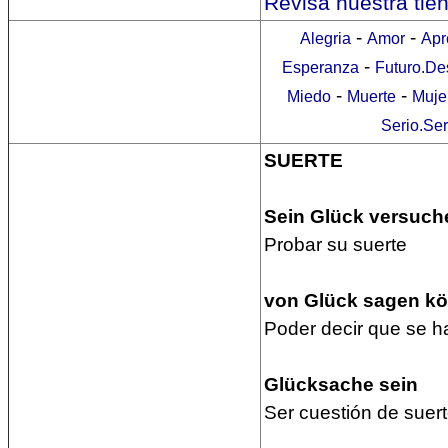
Revisa nuestra tie
-
-
Alegria
Amor
Apr
-
Esperanza
Futuro.De
-
-
Miedo
Muerte
Muje
Serio.Se
SUERTE
Sein Glück versuch
Probar su suerte
von Glück sagen k
Poder decir que se h
Glücksache sein
Ser cuestión de suer