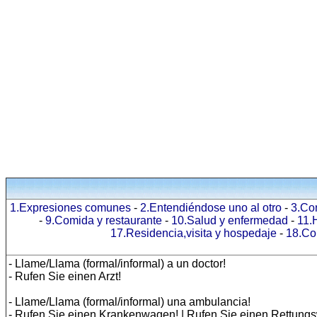
1.Expresiones comunes
-
2.Entendiéndose uno al otro
-
3.Co
-
9.Comida y restaurante
-
10.Salud y enfermedad
-
11.
17.Residencia,visita y hospedaje
-
18.Co
- Llame/Llama (formal/informal) a un doctor!
- Rufen Sie einen Arzt!
- Llame/Llama (formal/informal) una ambulancia!
- Rufen Sie einen Krankenwagen! | Rufen Sie einen Rettung