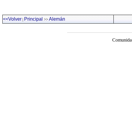
<<Volver
Principal
Alemán
|
>>
Comunidad