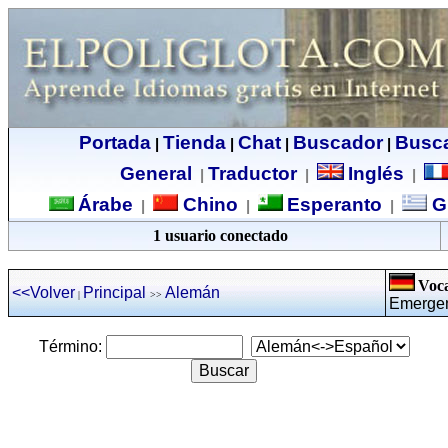
Portada
Tienda
Chat
Buscador
Busc
|
|
|
|
General
Traductor
Inglés
|
|
|
Árabe
Chino
Esperanto
G
|
|
|
1 usuario conectado
Voca
<<Volver
Principal
Alemán
|
>>
Emergen
Término: