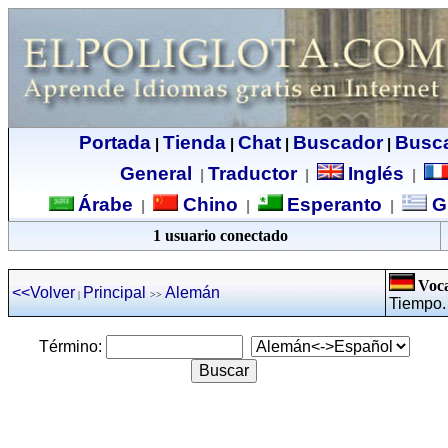
Portada
Tienda
Chat
Buscador
Busc
|
|
|
|
General
Traductor
Inglés
|
|
|
Árabe
Chino
Esperanto
G
|
|
|
1 usuario conectado
Voca
<<Volver
Principal
Alemán
|
>>
Tiempo. 
Término: