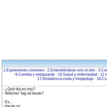
1.Expresiones comunes
-
2.Entendiéndose uno al otro
-
3.Co
-
9.Comida y restaurante
-
10.Salud y enfermedad
-
11.
17.Residencia,visita y hospedaje
-
18.Co
- ¿Qué día es hoy?
- Welcher Tag ist heute?
- Es...
- Heute ist..