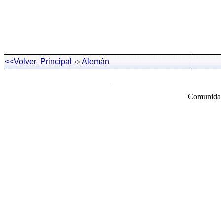
<<Volver
Principal
Alemán
|
>>
Comunidad