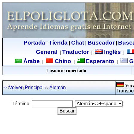
Portada
Tienda
Chat
Buscador
Busc
|
|
|
|
General
Traductor
Inglés
|
|
|
Árabe
Chino
Esperanto
G
|
|
|
1 usuario conectado
Voca
<<Volver
Principal
Alemán
|
>>
Transpor
Término: