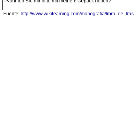
- Könnten Sie mir bitte mit meinem Gepäck helfen?
Fuente:
http://www.wikilearning.com/monografia/libro_de_f