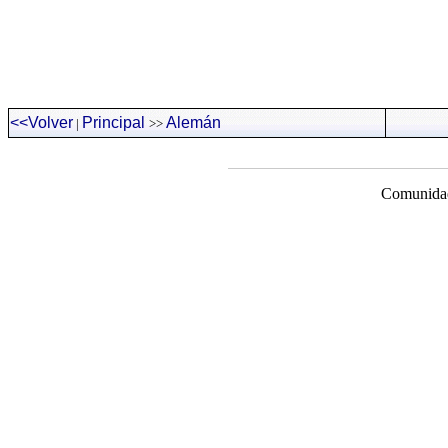
<<Volver
Principal
Alemán
|
>>
Comunidad