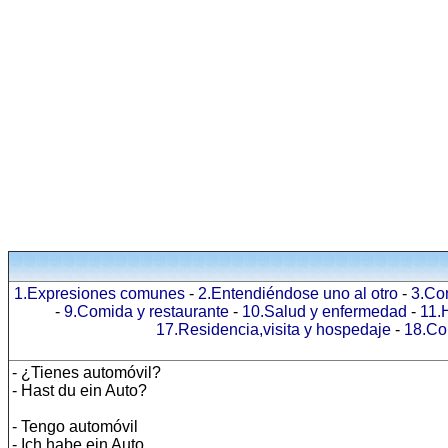
1.Expresiones comunes
-
2.Entendiéndose uno al otro
-
3.Co
-
9.Comida y restaurante
-
10.Salud y enfermedad
-
11.
17.Residencia,visita y hospedaje
-
18.Co
- ¿Tienes automóvil?
- Hast du ein Auto?
- Tengo automóvil
- Ich habe ein Auto