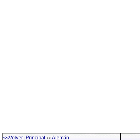
<<Volver
Principal
Alemán
|
>>