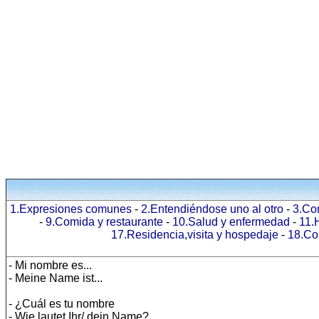
1.Expresiones comunes
-
2.Entendiéndose uno al otro
-
3.Co
-
9.Comida y restaurante
-
10.Salud y enfermedad
-
11.
17.Residencia,visita y hospedaje
-
18.Co
- Mi nombre es...
- Meine Name ist...
- ¿Cuál es tu nombre
- Wie lautet Ihr/ dein Name?