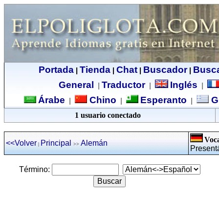
Portada
Tienda
Chat
Buscador
Busc
|
|
|
|
General
Traductor
Inglés
|
|
|
Árabe
Chino
Esperanto
G
|
|
|
1 usuario conectado
Voca
<<Volver
Principal
Alemán
|
>>
Presentá
Término: