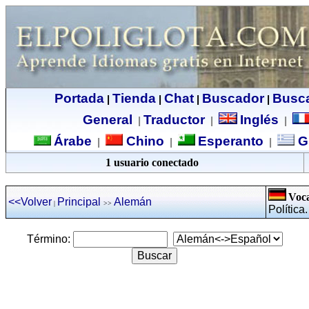
Portada
Tienda
Chat
Buscador
Busc
|
|
|
|
General
Traductor
Inglés
|
|
|
Árabe
Chino
Esperanto
G
|
|
|
1 usuario conectado
Voca
<<Volver
Principal
Alemán
|
>>
Política.
Término: