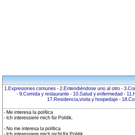
1.Expresiones comunes
-
2.Entendiéndose uno al otro
-
3.Co
-
9.Comida y restaurante
-
10.Salud y enfermedad
-
11.
17.Residencia,visita y hospedaje
-
18.Co
- Me interesa la política
- Ich interessiere mich für Politik.
- No me interesa la política
- Ich interessiere mich nicht für Politik.