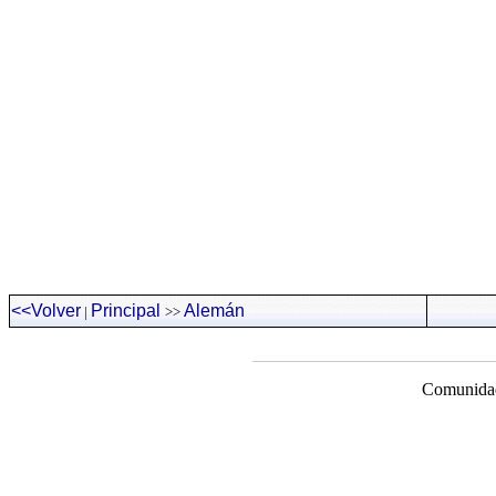
<<Volver
Principal
Alemán
|
>>
Comunidad