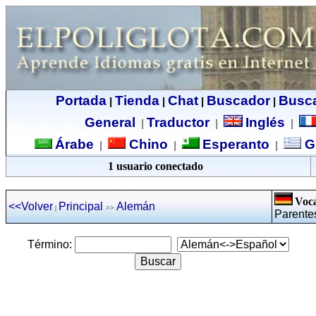
Portada
Tienda
Chat
Buscador
Busc
|
|
|
|
General
Traductor
Inglés
|
|
|
Árabe
Chino
Esperanto
G
|
|
|
1 usuario conectado
Voca
<<Volver
Principal
Alemán
|
>>
Parente
Término: