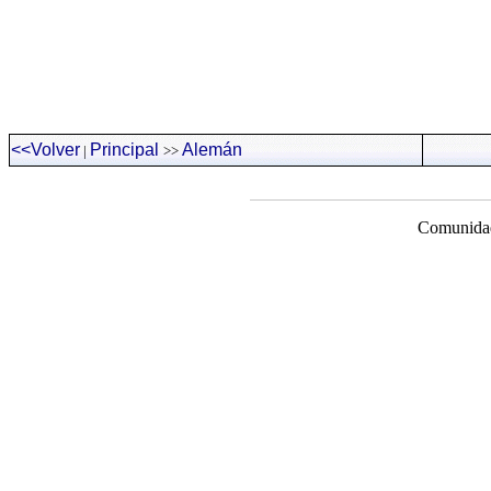
<<Volver
Principal
Alemán
|
>>
Comunidad