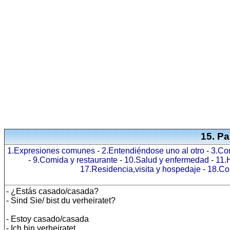
15. Pa
1.Expresiones comunes
-
2.Entendiéndose uno al otro
-
3.Co
-
9.Comida y restaurante
-
10.Salud y enfermedad
-
11.
17.Residencia,visita y hospedaje
-
18.Co
- ¿Estás casado/casada?
- Sind Sie/ bist du verheiratet?
- Estoy casado/casada
- Ich bin verheiratet.