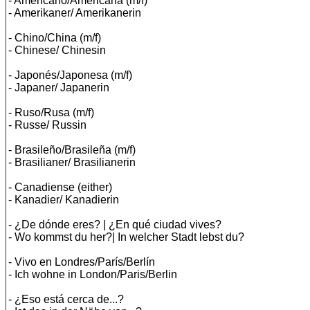
- Americano/Americana (m/f)
- Amerikaner/ Amerikanerin
- Chino/China (m/f)
- Chinese/ Chinesin
- Japonés/Japonesa (m/f)
- Japaner/ Japanerin
- Ruso/Rusa (m/f)
- Russe/ Russin
- Brasileño/Brasileña (m/f)
- Brasilianer/ Brasilianerin
- Canadiense (either)
- Kanadier/ Kanadierin
- ¿De dónde eres? | ¿En qué ciudad vives?
- Wo kommst du her?| In welcher Stadt lebst du?
- Vivo en Londres/París/Berlín
- Ich wohne in London/Paris/Berlin
- ¿Eso está cerca de...?