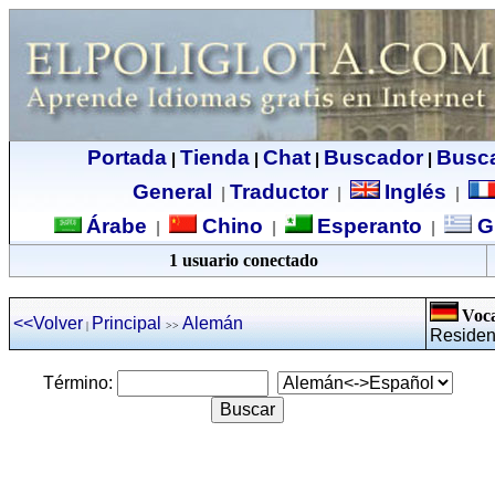
Portada
Tienda
Chat
Buscador
Busc
|
|
|
|
General
Traductor
Inglés
|
|
|
Árabe
Chino
Esperanto
G
|
|
|
1 usuario conectado
Voca
<<Volver
Principal
Alemán
|
>>
Residenc
Término: