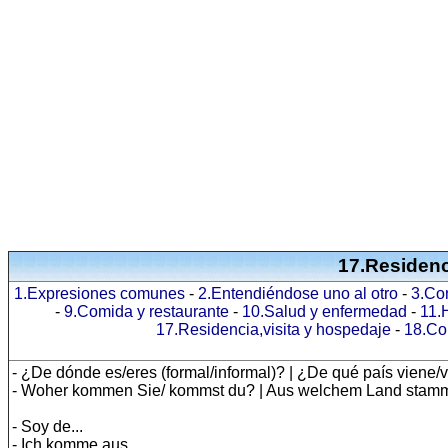
17.Residenc
1.Expresiones comunes
-
2.Entendiéndose uno al otro
-
3.Co
-
9.Comida y restaurante
-
10.Salud y enfermedad
-
11.
17.Residencia,visita y hospedaje
-
18.Co
- ¿De dónde es/eres (formal/informal)? | ¿De qué país viene/v
- Woher kommen Sie/ kommst du? | Aus welchem Land stamm
- Soy de...
- Ich komme aus...