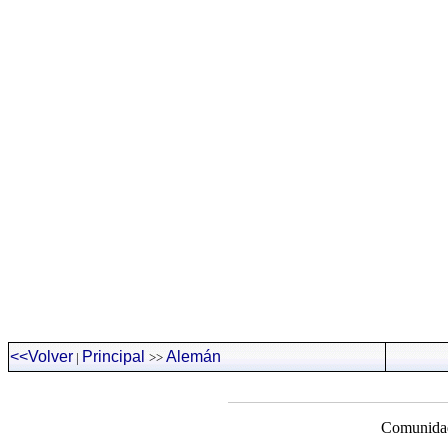
<<Volver
Principal
Alemán
|
>>
Comunidad