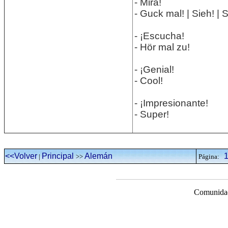
- Mira!
- Guck mal! | Sieh! | 
- ¡Escucha!
- Hör mal zu!
- ¡Genial!
- Cool!
- ¡Impresionante!
- Super!
<<Volver
Principal
Alemán
|
>>
Página:
Comunidad