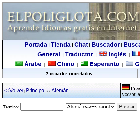
Portada
Tienda
Chat
Buscador
Busc
|
|
|
|
General
Traductor
Inglés
|
|
|
Árabe
Chino
Esperanto
G
|
|
|
2 usuarios conectados
Fra
<<Volver
Principal
Alemán
|
>>
Vocabular
Término: