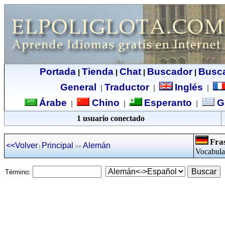
Portada
Tienda
Chat
Buscador
Busc
|
|
|
|
General
Traductor
Inglés
|
|
|
Árabe
Chino
Esperanto
G
|
|
|
1 usuario conectado
Fra
<<Volver
Principal
Alemán
|
>>
Vocabular
Término: