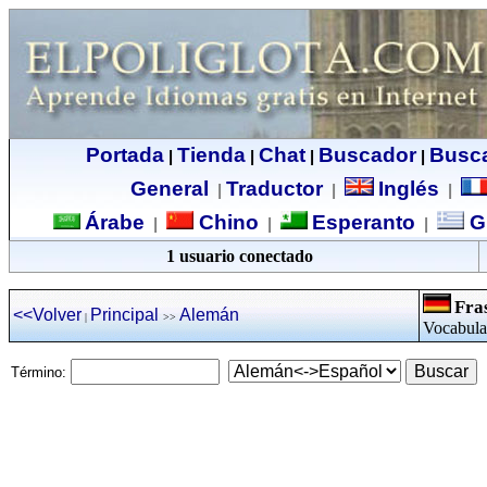
Portada
Tienda
Chat
Buscador
Busc
|
|
|
|
General
Traductor
Inglés
|
|
|
Árabe
Chino
Esperanto
G
|
|
|
1 usuario conectado
Fra
<<Volver
Principal
Alemán
|
>>
Vocabular
Término: