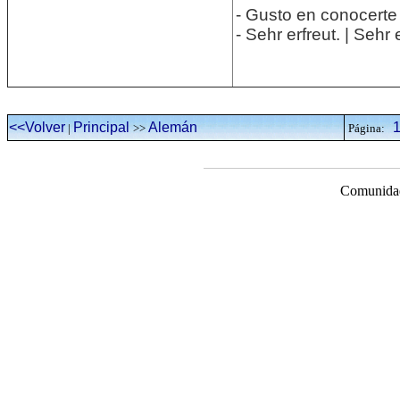
- Gusto en conocerte
- Sehr erfreut. | Sehr
<<Volver
Principal
Alemán
|
>>
Página:
Comunidad