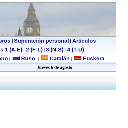
ibros
Superación personal
Artículos
|
|
s 1 (A-E)
2 (F-L)
3 (N-S)
4 (T-U)
|
|
|
no
Ruso
Catalán
Euskera
|
|
|
Jueves 6 de agosto