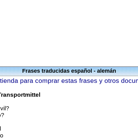
Frases traducidas español - alemán
 tienda para comprar estas frases y otros doc
Transportmittel
vil?
o?
l
to