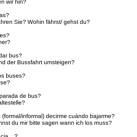
n wir hin?
vas?
ahren Sie? Wohin fährst/ gehst du?
nes?
her?
dar bus?
nd der Bussfahrt umsteigen?
os buses?
sse?
 parada de bus?
ltestelle?
(formal/informal) decirme cuándo bajarme?
nnst du mir bitte sagen wann ich los muss?
ia... ?