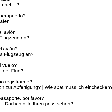
s nach...?
 aeropuerto?
hafen?
el avión?
s Flugzeug ab?
el avión?
s Flugzeug an?
l vuelo?
t der Flug?
bo registrarme?
ich zur Abfertigung? | Wie spät muss ich einchecken
pasaporte, por favor?
e. | Darf ich bitte Ihren pass sehen?