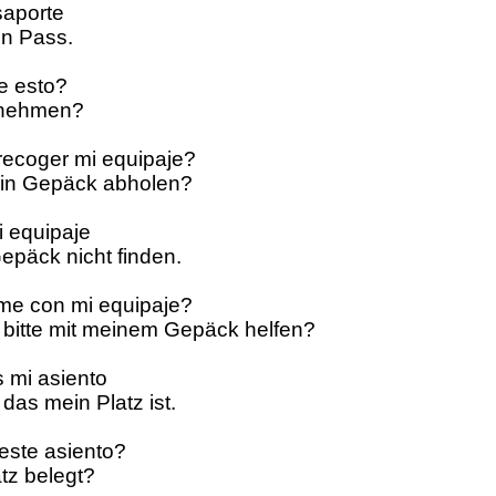
saporte
ein Pass.
e esto?
itnehmen?
ecoger mi equipaje?
ein Gepäck abholen?
i equipaje
epäck nicht finden.
me con mi equipaje?
r bitte mit meinem Gepäck helfen?
 mi asiento
 das mein Platz ist.
este asiento?
atz belegt?