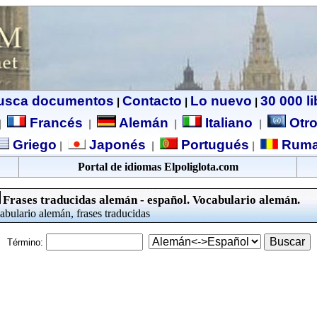
usca documentos
Contacto
Lo nuevo
30 000 l
|
|
|
Francés
Alemán
Italiano
Otro
|
|
|
|
Griego
Japonés
Portugués
Ruma
|
|
|
Portal de idiomas Elpoliglota.com
Frases traducidas alemán - español. Vocabulario alemán.
abulario alemán, frases traducidas
Término: