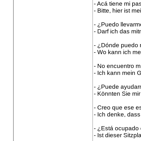
- Acá tiene mi pa
- Bitte, hier ist m
- ¿Puedo llevarm
- Darf ich das m
- ¿Dónde puedo r
- Wo kann ich m
- No encuentro m
- Ich kann mein G
- ¿Puede ayudar
- Könnten Sie mi
- Creo que ese es
- Ich denke, dass
- ¿Está ocupado 
- Ist dieser Sitzpl