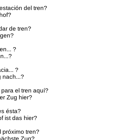
estación del tren?
nhof?
dar de tren?
igen?
en... ?
n...?
cia... ?
g nach...?
para el tren aquí?
der Zug hier?
es ésta?
 ist das hier?
l próximo tren?
 nächste Zug?