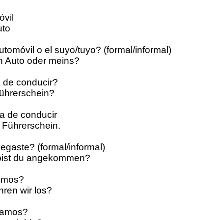
óvil
uto
tomóvil o el suyo/tuyo? (formal/informal)
n Auto oder meins?
a de conducir?
Führerschein?
ia de conducir
 Führerschein.
legaste? (formal/informal)
 bist du angekommen?
remos?
hren wir los?
vamos?