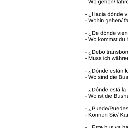
- Wo gehen/ fahre
- ¿Hacia dónde 
- Wohin gehen/ f
- ¿De dónde vie
- Wo kommst du 
- ¿Debo transbor
- Muss ich währe
- ¿Dónde están l
- Wo sind die Bu
- ¿Dónde está la
- Wo ist die Busha
- ¿Puede/Puedes 
- Können Sie/ Ka
- ¿Este bus va hac