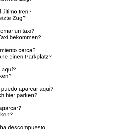
 último tren?
letzte Zug?
omar un taxi?
n Taxi bekommen?
amiento cerca?
Nähe einen Parkplatz?
 aquí?
rken?
 puedo aparcar aqui?
ich hier parken?
aparcar?
rken?
e ha descompuesto.