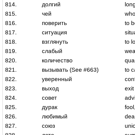
814.
долгий
lon
815.
чей
wh
816.
поверить
to b
817.
ситуация
situ
818.
взглянуть
to l
819.
слабый
we
820.
количество
quan
821.
вызывать (See #663)
to c
822.
уверенный
conf
823.
выход
exit
824.
совет
adv
825.
дурак
fool
826.
любимый
dea
827.
союз
unio