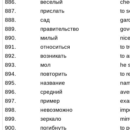
886.
веселый
che
887.
прислать
to 
888.
сад
gar
889.
правительство
gov
890.
милый
nic
891.
относиться
to t
892.
возникать
to 
893.
мол
he s
894.
повторить
to r
895.
название
name
896.
средний
ave
897.
пример
exa
898.
невозможно
imp
899.
зеркало
mir
900.
погибнуть
to p