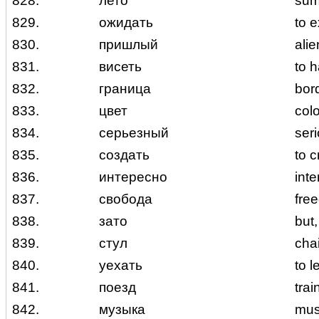
828.
лето
su
829.
ожидать
to 
830.
пришлый
alie
831.
висеть
to 
832.
граница
bor
833.
цвет
colo
834.
серьезный
ser
835.
создать
to c
836.
интересно
inte
837.
свобода
fre
838.
зато
but,
839.
стул
chai
840.
уехать
to l
841.
поезд
trai
842.
музыка
mus