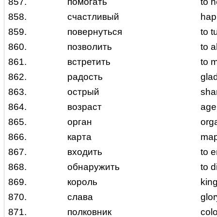
857.
помогать
to 
858.
счастливый
hap
859.
повернуться
to t
860.
позволить
to a
861.
встретить
to 
862.
радость
gla
863.
острый
sha
864.
возраст
age
865.
орган
org
866.
карта
ma
867.
входить
to e
868.
обнаружить
to d
869.
король
kin
870.
слава
glo
871.
полковник
col