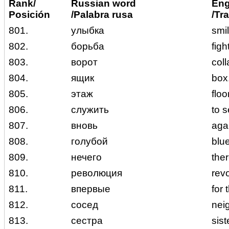
Rank/
Russian word
Eng
Posición
/Palabra rusa
/Tr
801.
улыбка
smi
802.
борьба
figh
803.
ворот
coll
804.
ящик
box
805.
этаж
floo
806.
служить
to 
807.
вновь
aga
808.
голубой
blu
809.
нечего
ther
810.
революция
revo
811.
впервые
for 
812.
сосед
nei
813.
сестра
sist