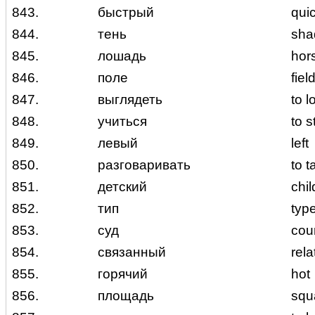
843.
быстрый
quic
844.
тень
sha
845.
лошадь
hor
846.
поле
fiel
847.
выглядеть
to l
848.
учиться
to s
849.
левый
left
850.
разговаривать
to t
851.
детский
chil
852.
тип
typ
853.
суд
cour
854.
связанный
rela
855.
горячий
hot
856.
площадь
squ