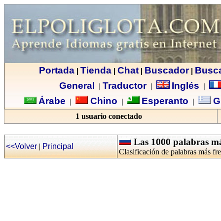
Portada
Tienda
Chat
Buscador
Busc
|
|
|
|
General
Traductor
Inglés
|
|
|
Árabe
Chino
Esperanto
G
|
|
|
1 usuario conectado
Las 1000 palabras más
<<Volver
|
Principal
Clasificación de palabras más fr