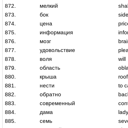
872.
мелкий
shal
873.
бок
side
874.
цена
pric
875.
информация
inf
876.
мозг
bra
877.
удовольствие
ple
878.
воля
will
879.
область
obla
880.
крыша
roof
881.
нести
to c
882.
обратно
bac
883.
современный
con
884.
дама
lady
885.
семь
sev