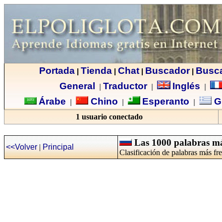
Portada
Tienda
Chat
Buscador
Busc
|
|
|
|
General
Traductor
Inglés
|
|
|
Árabe
Chino
Esperanto
G
|
|
|
1 usuario conectado
Las 1000 palabras más
<<Volver
|
Principal
Clasificación de palabras más fr