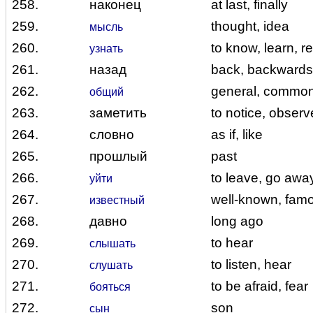
258.
наконец
at last, finally
259.
thought, idea
мысль
260.
to know, learn, r
узнать
261.
назад
back, backwards
262.
general, commo
общий
263.
заметить
to notice, observ
264.
словно
as if, like
265.
прошлый
past
266.
to leave, go awa
уйти
267.
well-known, fam
известный
268.
давно
long ago
269.
to hear
слышать
270.
to listen, hear
слушать
271.
to be afraid, fear
бояться
272.
son
сын