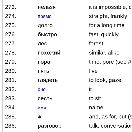
273.
нельзя
it is impossible, c
274.
straight, frankly
прямо
275.
долго
for a long time
276.
быстро
fast, quickly
277.
лес
forest
278.
похожий
similar, alike
279.
пора
time; pore (see 
280.
пять
five
281.
глядеть
to look, gaze
282.
it
оно
283.
сесть
to sit
284.
name
имя
285.
ж
and, as for, but 
286.
разговор
talk, conversatio