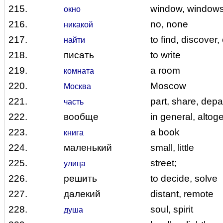
215.
window, windowsi
окно
216.
no, none
никакой
217.
to find, discover,
найти
218.
писать
to write
219.
a room
комната
220.
Moscow
Москва
221.
part, share, dep
часть
222.
вообще
in general, altog
223.
a book
книга
224.
маленький
small, little
225.
street;
улица
226.
решить
to decide, solve
227.
далекий
distant, remote
228.
soul, spirit
душа