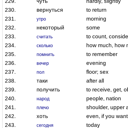
229.
чуть
hardly, slightly
230.
вернуться
to return
231.
morning
утро
232.
некоторый
some
233.
to count, conside
считать
234.
how much, how
сколько
235.
to remember
помнить
236.
evening
вечер
237.
floor; sex
пол
238.
таки
after all
239.
получить
to receive, get, o
240.
people, nation
народ
241.
shoulder, upper 
плечо
242.
хоть
even, if you wan
243.
today
сегодня