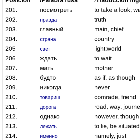
Posición
/Palabra rusa
/Traducción ing
201.
посмотреть
to take a look, w
202.
truth
правда
203.
главный
main, chief
204.
country
страна
205
light;world
свет
206.
ждать
to wait
207.
мать
mother
208.
будто
as if, as though
209.
никогда
never
210.
comrade, friend
товарищ
211.
road, way, journ
дорога
212.
однако
however, though
213.
to lie, be situated
лежать
214.
namely, just
именно