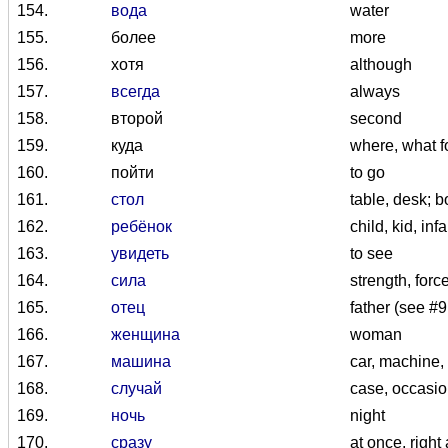
154.
вода
water
155.
более
more
156.
хотя
although
157.
всегда
always
158.
второй
second
159.
куда
where, what f
160.
пойти
to go
161.
стол
table, desk; b
162.
ребёнок
child, kid, infa
163.
увидеть
to see
164.
сила
strength, forc
165.
отец
father (see #
166.
женщина
woman
167.
машина
car, machine,
168.
случай
case, occasio
169.
ночь
night
170.
сразу
at once, right