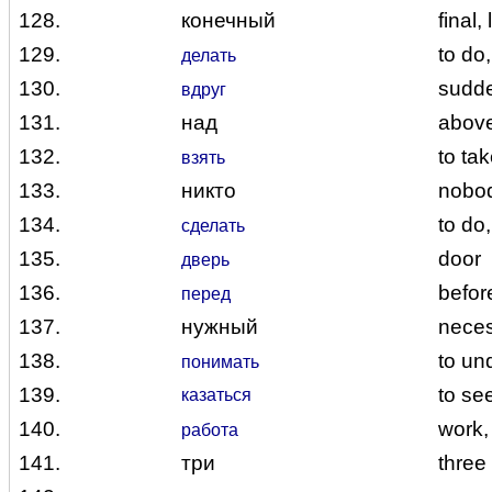
128.
конечный
final, 
129.
to do
делать
130.
sudd
вдруг
131.
над
above
132.
to ta
взять
133.
никто
nobo
134.
to do
сделать
135.
door
дверь
136.
before
перед
137.
нужный
nece
138.
to un
понимать
139.
to se
казаться
140.
work,
работа
141.
три
three