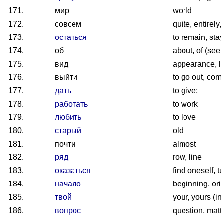
171.
мир
world
172.
совсем
quite, entirely,
173.
остаться
to remain, st
174.
об
about, of (see
175.
вид
appearance, l
176.
выйти
to go out, co
177.
дать
to give;
178.
работать
to work
179.
любить
to love
180.
старый
old
181.
почти
almost
182.
ряд
row, line
183.
оказаться
find oneself, t
184.
начало
beginning, ori
185.
твой
your, yours (i
186.
вопрос
question, mat