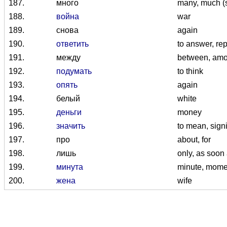
187.
много
many, much (
188.
война
war
189.
снова
again
190.
ответить
to answer, re
191.
между
between, am
192.
подумать
to think
193.
опять
again
194.
белый
white
195.
деньги
money
196.
значить
to mean, signi
197.
про
about, for
198.
лишь
only, as soon
199.
минута
minute, mome
200.
жена
wife