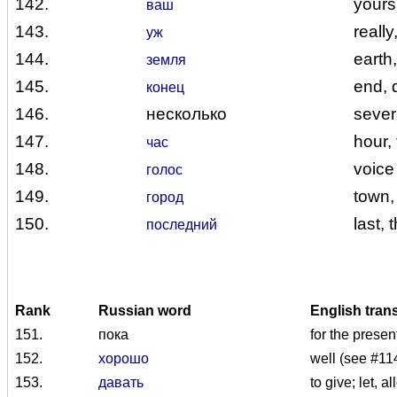
142.
yours
ваш
143.
really
уж
144.
earth,
земля
145.
end, 
конец
146.
несколько
sever
147.
hour,
час
148.
voice
голос
149.
town, 
город
150.
last, 
последний
Rank
Russian word
English tran
151.
пока
for the presen
152.
хорошо
well (see #11
153.
давать
to give; let, a