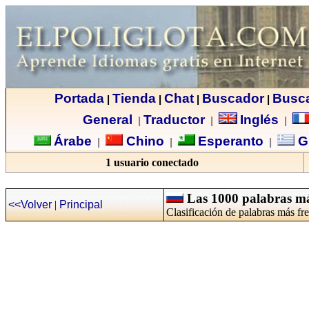
Portada
Tienda
Chat
Buscador
Busc
|
|
|
|
General
Traductor
Inglés
|
|
|
Árabe
Chino
Esperanto
G
|
|
|
1 usuario conectado
Las 1000 palabras más
<<Volver
|
Principal
Clasificación de palabras más fr