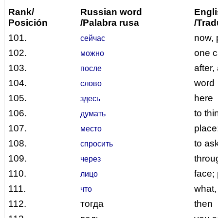
Rank/
Russian word
Engli
Posición
/Palabra rusa
/Trad
101.
now, 
сейчас
102.
one 
можно
103.
after,
после
104.
word
слово
105.
here
здесь
106.
to thi
думать
107.
place
место
108.
to as
спросить
109.
throu
через
110.
face;
лицо
111.
what,
что
112.
тогда
then