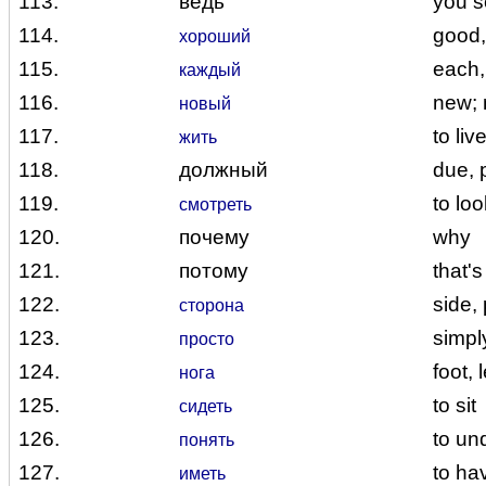
113.
ведь
you s
114.
good,
хороший
115.
each,
каждый
116.
new;
новый
117.
to liv
жить
118.
должный
due, 
119.
to lo
смотреть
120.
почему
why
121.
потому
that'
122.
side, 
сторона
123.
simpl
просто
124.
foot, 
нога
125.
to sit
сидеть
126.
to un
понять
127.
to ha
иметь