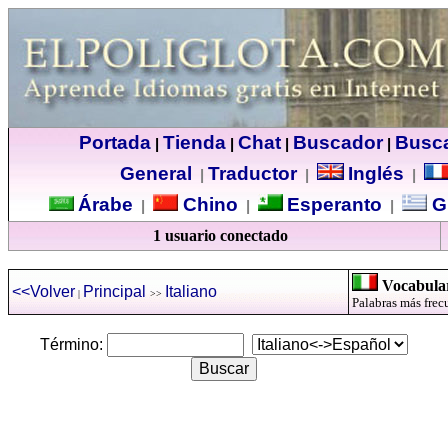
Portada
Tienda
Chat
Buscador
Busc
|
|
|
|
General
Traductor
Inglés
|
|
|
Árabe
Chino
Esperanto
G
|
|
|
1 usuario conectado
Vocabular
<<Volver
Principal
Italiano
|
>>
Palabras más frecu
Término: