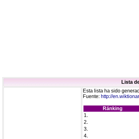
Lista d
Esta lista ha sido generad
Fuente:
http://en.wiktion
Ránking
1.
2.
3.
4.