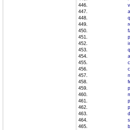
446.
v
447.
448.
q
449.
r
450.
f
451.
p
452.
i
453.
q
454.
455.
c
456.
c
457.
n
458.
f
459.
p
460.
461.
p
462.
p
463.
d
464.
465.