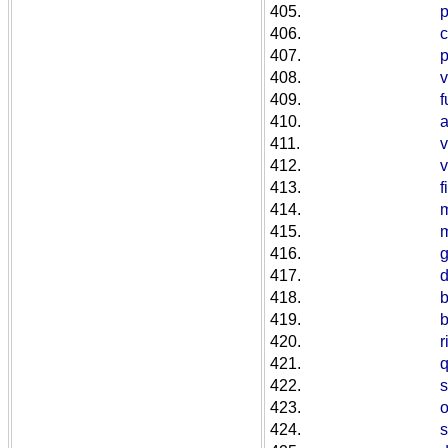
405.
406.
407.
408.
v
409.
f
410.
411.
v
412.
413.
f
414.
m
415.
m
416.
g
417.
418.
b
419.
420.
r
421.
q
422.
s
423.
o
424.
s