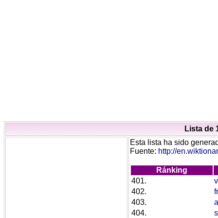
Lista de 
Esta lista ha sido generad
Fuente:
http://en.wiktion
Ránking
401.
v
402.
f
403.
404.
s