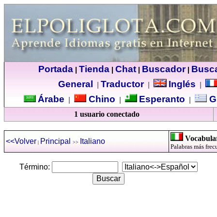
Portada
Tienda
Chat
Buscador
Busc
|
|
|
|
General
Traductor
Inglés
|
|
|
Árabe
Chino
Esperanto
G
|
|
|
1 usuario conectado
Vocabular
<<Volver
Principal
Italiano
|
>>
Palabras más frecu
Término: