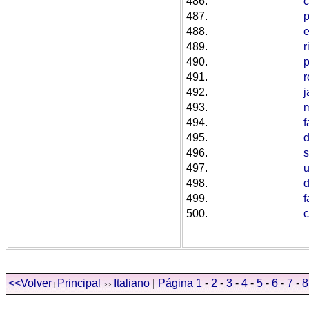
486.
c
487.
p
488.
e
489.
r
490.
491.
r
492.
j
493.
m
494.
f
495.
d
496.
s
497.
u
498.
d
499.
f
500.
c
<<Volver
Principal
Italiano
|
Página 1
-
2
-
3
-
4
-
5
-
6
-
7
-
8
|
>>