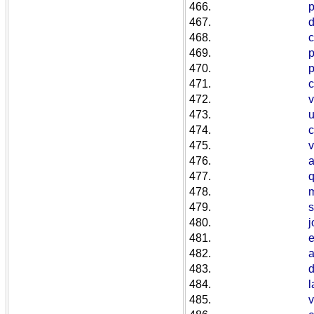
466.
p
467.
d
468.
469.
p
470.
471.
c
472.
v
473.
u
474.
475.
v
476.
a
477.
q
478.
m
479.
480.
j
481.
e
482.
483.
d
484.
l
485.
v