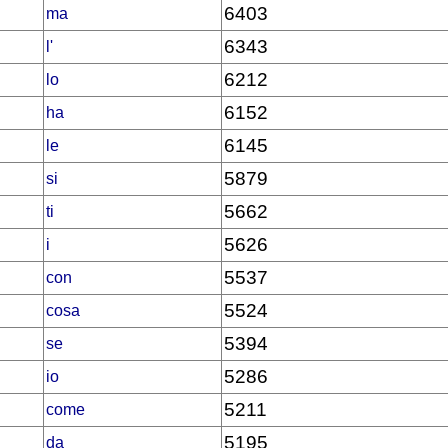
6403
ma
6343
l'
6212
lo
6152
ha
6145
le
5879
si
5662
ti
5626
i
5537
con
5524
cosa
5394
se
5286
io
5211
come
5195
da