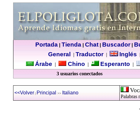
Portada
Tienda
Chat
Buscador
B
|
|
|
|
General
Traductor
Inglés
|
|
Árabe
Chino
Esperanto
|
|
|
3 usuarios conectados
Voca
<<Volver
Principal
Italiano
|
>>
Palabras m