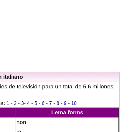
 italiano
ies de televisión para un total de 5.6 millones
na:
-
-
-
-
-
-
-
-
-
1
2
3
4
5
6
7
8
9
10
Lema forms
non
di