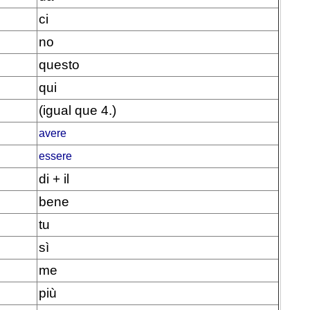
ci
no
questo
qui
(igual que 4.)
avere
essere
di + il
bene
tu
sì
me
più