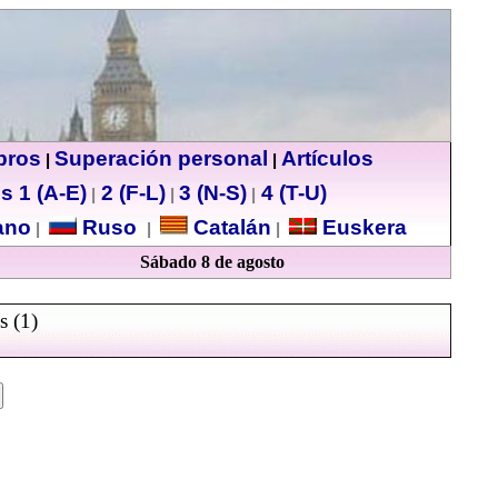
ibros
Superación personal
Artículos
|
|
s 1 (A-E)
2 (F-L)
3 (N-S)
4 (T-U)
|
|
|
no
Ruso
Catalán
Euskera
|
|
|
Sábado 8 de agosto
s (1)