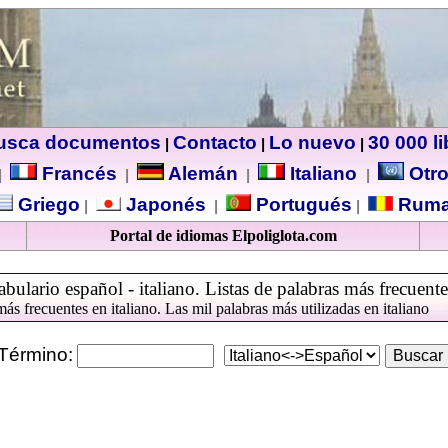
usca documentos
Contacto
Lo nuevo
30 000 l
|
|
|
Francés
Alemán
Italiano
Otro
|
|
|
|
Griego
Japonés
Portugués
Ruma
|
|
|
Portal de idiomas Elpoliglota.com
bulario español - italiano. Listas de palabras más frecuente
ás frecuentes en italiano. Las mil palabras más utilizadas en italiano
Término: