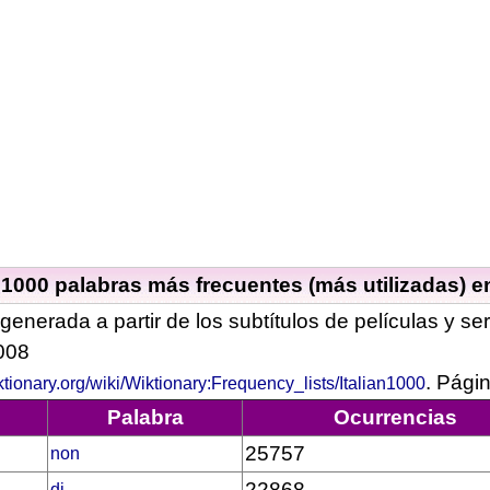
 1000 palabras más frecuentes (más utilizadas) en
 generada a partir de los subtítulos de películas y ser
008
. Pági
iktionary.org/wiki/Wiktionary:Frequency_lists/Italian1000
Palabra
Ocurrencias
25757
non
22868
di