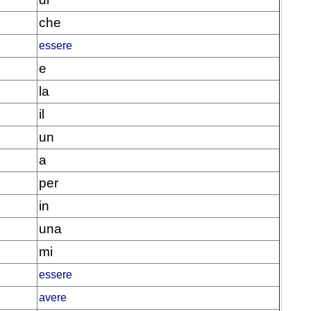
che
essere
e
la
il
un
a
per
in
una
mi
essere
avere