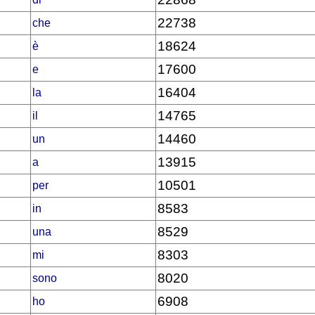
22738
che
18624
è
17600
e
16404
la
14765
il
14460
un
13915
a
10501
per
8583
in
8529
una
8303
mi
8020
sono
6908
ho