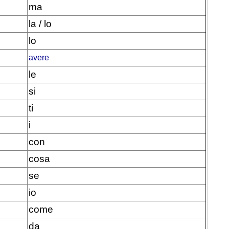
ma
la / lo
lo
avere
le
si
ti
i
con
cosa
se
io
come
da