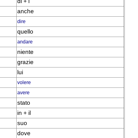
di + i
anche
dire
quello
andare
niente
grazie
lui
volere
avere
stato
in + il
suo
dove