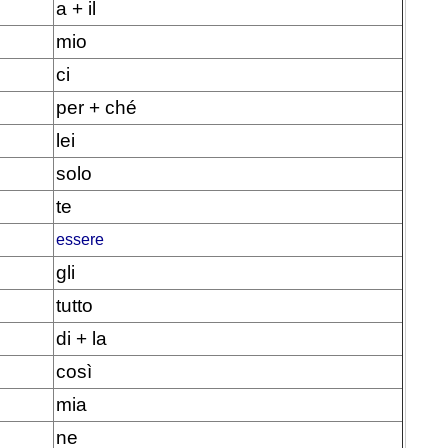
a + il
mio
ci
per + ché
lei
solo
te
essere
gli
tutto
di + la
così
mia
ne