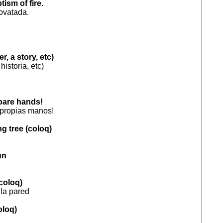
ism of fire.
novatada.
r, a story, etc)
istoria, etc)
 bare hands!
 propias manos!
g tree (coloq)
un
(coloq)
 la pared
oloq)