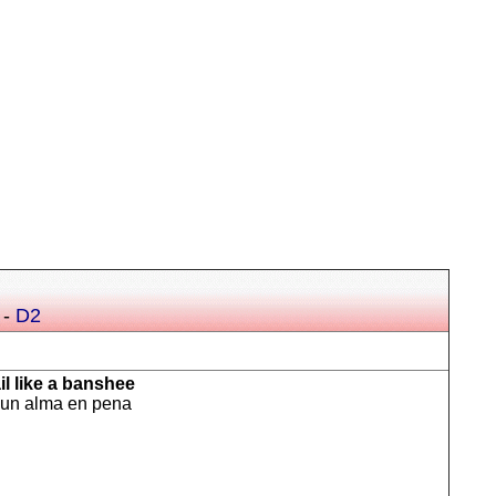
-
D2
il like a banshee
o un alma en pena