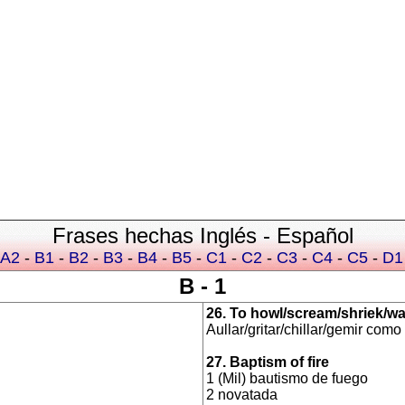
Frases hechas Inglés - Español
A2
-
B1
-
B2
-
B3
-
B4
-
B5
-
C1
-
C2
-
C3
-
C4
-
C5
-
D1
B
- 1
26. To howl/scream/shriek/wa
Aullar/gritar/chillar/gemir com
27. Baptism of fire
1 (Mil) bautismo de fuego
2 novatada