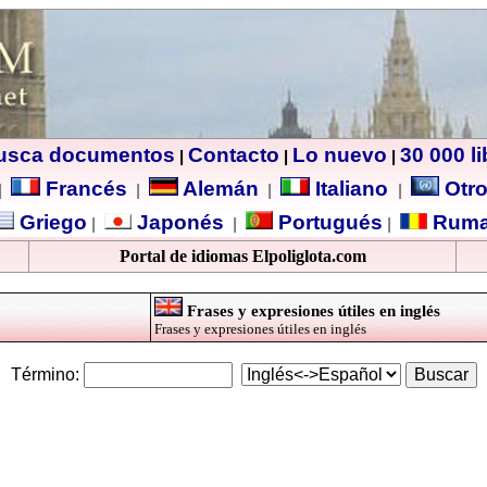
usca documentos
Contacto
Lo nuevo
30 000 l
|
|
|
Francés
Alemán
Italiano
Otro
|
|
|
|
Griego
Japonés
Portugués
Ruma
|
|
|
Portal de idiomas Elpoliglota.com
Frases y expresiones útiles en inglés
Frases y expresiones útiles en inglés
Término: