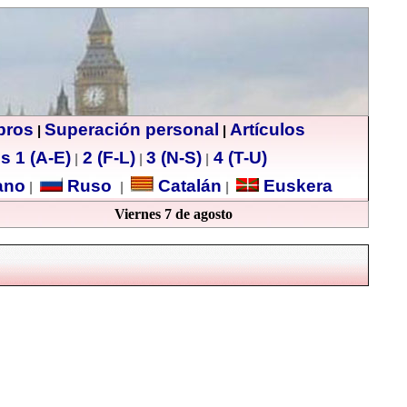
ibros
Superación personal
Artículos
|
|
s 1 (A-E)
2 (F-L)
3 (N-S)
4 (T-U)
|
|
|
no
Ruso
Catalán
Euskera
|
|
|
Viernes 7 de agosto