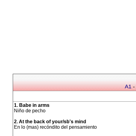
A1
-
1. Babe in arms
Niño de pecho
2. At the back of your/sb's mind
En lo (mas) recóndito del pensamiento