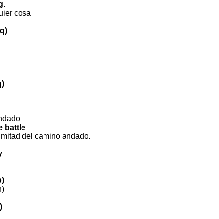
g.
uier cosa
oq)
q)
andado
e battle
 mitad del camino andado.
y
b)
n)
)