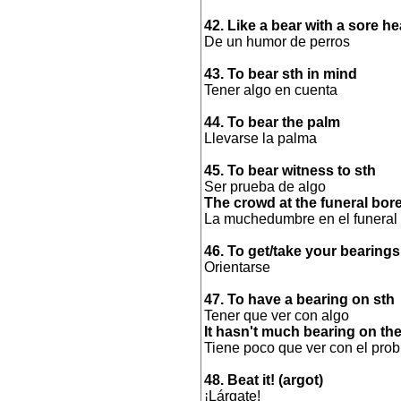
42. Like a bear with a sore h
De un humor de perros
43. To bear sth in mind
Tener algo en cuenta
44. To bear the palm
Llevarse la palma
45. To bear witness to sth
Ser prueba de algo
The crowd at the funeral bore
La muchedumbre en el funeral 
46. To get/take your bearings
Orientarse
47. To have a bearing on sth
Tener que ver con algo
It hasn't much bearing on th
Tiene poco que ver con el pro
48. Beat it! (argot)
¡Lárgate!