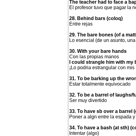
The teacher had to face a bapt
El profesor tuvo que pagar la 
28. Behind bars (coloq)
Entre rejas
29. The bare bones (of a matte
Lo esencial (de un asunto, una h
30. With your bare hands
Con las propias manos
I could strangle him with my
¡Lo podria estrangular con mis
31. To be barking up the wron
Estar totalmente equivocado
32. To be a barrel of laughs/f
Ser muy divertido
33. To have sb over a barrel 
Poner a algn entre la espada y
34. To have a bash (at sth) (c
Intentar (algo)