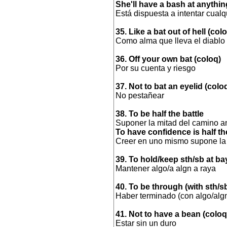
She'll have a bash at anythin
Está dispuesta a intentar cualq
35. Like a bat out of hell (col
Como alma que lleva el diablo
36. Off your own bat (coloq)
Por su cuenta y riesgo
37. Not to bat an eyelid (colo
No pestañear
38. To be half the battle
Suponer la mitad del camino 
To have confidence is half th
Creer en uno mismo supone la
39. To hold/keep sth/sb at ba
Mantener algo/a algn a raya
40. To be through (with sth/s
Haber terminado (con algo/alg
41. Not to have a bean (coloq
Estar sin un duro