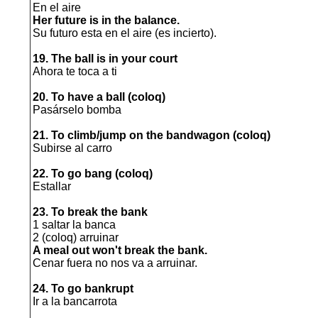
En el aire
Her future is in the balance.
Su futuro esta en el aire (es incierto).
19. The ball is in your court
Ahora te toca a ti
20. To have a ball (coloq)
Pasárselo bomba
21. To climb/jump on the bandwagon (coloq)
Subirse al carro
22. To go bang (coloq)
Estallar
23. To break the bank
1 saltar la banca
2 (coloq) arruinar
A meal out won't break the bank.
Cenar fuera no nos va a arruinar.
24. To go bankrupt
Ir a la bancarrota