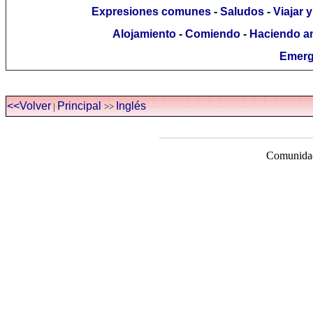
Expresiones comunes
-
Saludos
-
Viajar 
Alojamiento
-
Comiendo
-
Haciendo a
Emerg
<<Volver
Principal
Inglés
|
>>
Comunidad