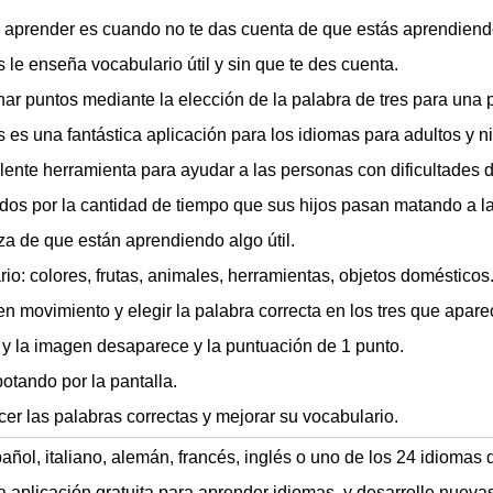
e aprender es cuando no te das cuenta de que estás aprendiend
 le enseña vocabulario útil y sin que te des cuenta.
ar puntos mediante la elección de la palabra de tres para una p
 es una fantástica aplicación para los idiomas para adultos y 
ente herramienta para ayudar a las personas con dificultades d
os por la cantidad de tiempo que sus hijos pasan matando a la
za de que están aprendiendo algo útil.
io: colores, frutas, animales, herramientas, objetos domésticos
n movimiento y elegir la palabra correcta en los tres que apare
 y la imagen desaparece y la puntuación de 1 punto.
otando por la pantalla.
er las palabras correctas y mejorar su vocabulario.
añol, italiano, alemán, francés, inglés o uno de los 24 idiomas
a aplicación gratuita para aprender idiomas, y desarrolle nuev