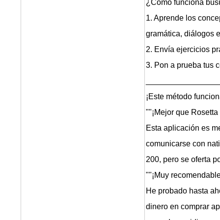
¿Cómo funciona bus
1. Aprende los conce
gramática, diálogos 
2. Envía ejercicios p
3. Pon a prueba tus 
________________
¡Este método funciona
""¡Mejor que Rosetta
Esta aplicación es m
comunicarse con nati
200, pero se oferta p
""¡Muy recomendable
He probado hasta aho
dinero en comprar apl