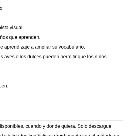
o.
ista visual.
niños que aprenden.
e aprendizaje a ampliar su vocabulario.
s aves o los dulces pueden permitir que los niños
.
cen.
 disponibles, cuando y donde quiera. Solo descargue
as habilidades lingüísticas rápidamente con el método de