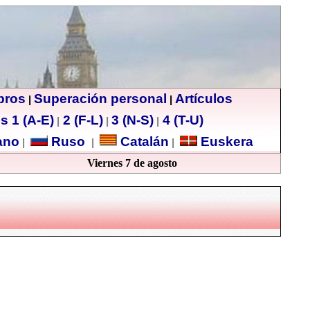
ibros
Superación personal
Artículos
|
|
s 1 (A-E)
2 (F-L)
3 (N-S)
4 (T-U)
|
|
|
no
Ruso
Catalán
Euskera
|
|
|
Viernes 7 de agosto