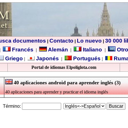
usca documentos
Contacto
Lo nuevo
30 000 l
|
|
|
Francés
Alemán
Italiano
Otro
|
|
|
|
Griego
Japonés
Portugués
Ruma
|
|
|
Portal de idiomas Elpoliglota.com
40 aplicaciones android para aprender inglés (3)
40 aplicaciones para aprender y practicar el idioma inglés
Término: