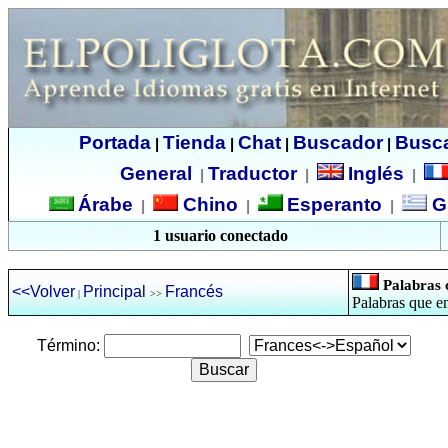
Portada
Tienda
Chat
Buscador
Busc
|
|
|
|
General
Traductor
Inglés
|
|
|
Árabe
Chino
Esperanto
G
|
|
|
1 usuario conectado
Palabras 
<<Volver
Principal
Francés
|
>>
Palabras que e
Término: