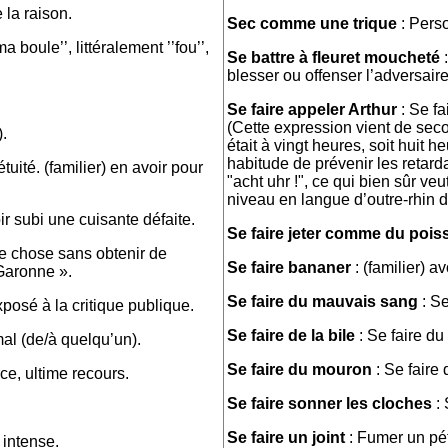
 la raison.
Sec comme une trique
: Perso
 boule’’, littéralement ’’fou’’,
Se battre à fleuret moucheté
:
blesser ou offenser l’adversaire
Se faire appeler Arthur
: Se fa
(Cette expression vient de sec
).
était à vingt heures, soit huit 
habitude de prévenir les retarda
uité. (familier) en avoir pour
"acht uhr !", ce qui bien sûr veu
niveau en langue d’outre-rhin des
ir subi une cuisante défaite.
Se faire jeter comme du pois
e chose sans obtenir de
Se faire bananer
: (familier) a
 Garonne ».
Se faire du mauvais sang
: Se
exposé à la critique publique.
Se faire de la bile
: Se faire du
mal (de/à quelqu’un).
Se faire du mouron
: Se faire 
ce, ultime recours.
Se faire sonner les cloches
: 
Se faire un joint
: Fumer un pét
 intense.