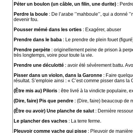
Péter un boulon (un câble, un filin, une durite)
: Perdre
Perdre la boule
: De l’arabe ’’mahboule’’, qui a donné ’’ma
devenir fou.
Pousser mémé dans les orties
: Exagérer, abuser
Prendre dans le baba
: Le prendre de plein fouet (figuré
Prendre perpète
: originellement peine de prison à perpét
très longtemps, voire pour toute la vie.
Prendre une déculotté
: avoir été sévèrement battu. Avo
Pisser dans un violon, dans la Garonne
: Faire quelqu
résultat. S’emploie ainsi : « C’est comme pisser dans la
(Être mis au) Piloris
: être livré à la vindicte populaire, 
(Dire, faire) Pis que pendre
: (Dire, faire) beaucoup de 
(Être ou avoir) Une planche de salut
: Dernière ressour
Le plancher des vaches
: La terre ferme.
Pleuvoir comme vache qui pisse
: Pleuvoir de manière