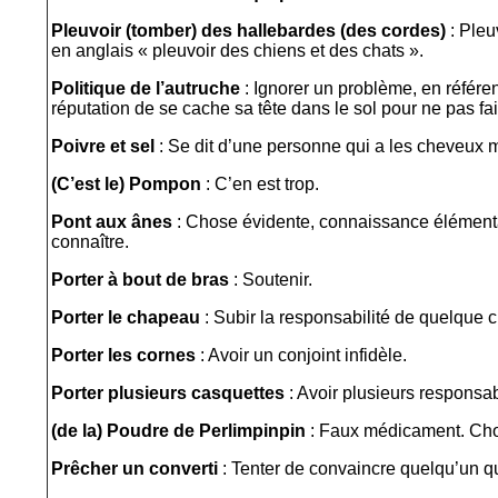
Pleuvoir (tomber) des hallebardes (des cordes)
: Pleu
en anglais « pleuvoir des chiens et des chats ».
Politique de l’autruche
: Ignorer un problème, en référen
réputation de se cache sa tête dans le sol pour ne pas fa
Poivre et sel
: Se dit d’une personne qui a les cheveux m
(C’est le) Pompon
: C’en est trop.
Pont aux ânes
: Chose évidente, connaissance élémentai
connaître.
Porter à bout de bras
: Soutenir.
Porter le chapeau
: Subir la responsabilité de quelque 
Porter les cornes
: Avoir un conjoint infidèle.
Porter plusieurs casquettes
: Avoir plusieurs responsab
(de la) Poudre de Perlimpinpin
: Faux médicament. Cho
Prêcher un converti
: Tenter de convaincre quelqu’un qu