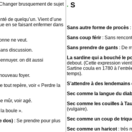
S
 Changer brusquement de sujet
•
onté de quelqu’un. Vient d’une
due en se faisant enfermer dans
Sans autre forme de procès
:
Sans coup férir
: Sans rencont
onne ne veut.
Sans prendre de gants
: De m
ans discussion.
La sardine qui a bouché le po
s’ennuyer. on dit aussi
debout. (Cette expression vient
Sartine coula en 1780 à l’entr
temps).
nouveau foyer.
S’attendre à des lendemains 
e tout repère, voir « Perdre la
Sec comme la langue du diab
 mûr, voir agé.
Sec comme les couilles à Ta
(vulgaire).
 la boule ».
Sec comme un coup de triqu
le dos)
: Se prendre pour plus
Sec comme un haricot
: trés 