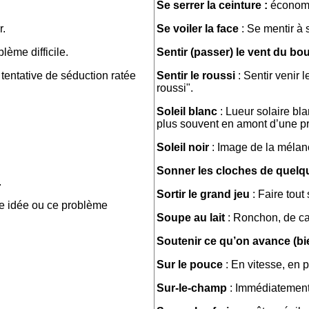
Se serrer la ceinture :
économ
r.
Se voiler la face
: Se mentir à
lème difficile.
Sentir (passer) le vent du bou
 tentative de séduction ratée
Sentir le roussi
: Sentir venir 
roussi".
Soleil blanc
: Lueur solaire bl
plus souvent en amont d’une pré
Soleil noir
: Image de la mélan
Sonner les cloches de quelq
.
Sortir le grand jeu
: Faire tout
te idée ou ce problème
Soupe au lait
: Ronchon, de ca
Soutenir ce qu’on avance (bi
Sur le pouce
: En vitesse, en p
Sur-le-champ
: Immédiatement