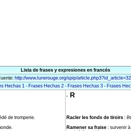
Lista de frases y expresiones en francés
uente:
http://www.lunerouge.org/spip/article.php3?id_article=3
es Hechas 1 -
Frases Hechas 2
-
Frases Hechas 3
-
Frases Hec
R
•
édé de tromperie.
Racler les fonds de tiroirs
: ê
 monde.
Ramener sa fraise
: survenir à