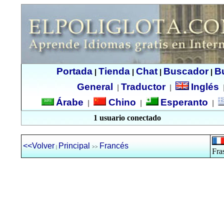
Portada
Tienda
Chat
Buscador
B
|
|
|
|
General
Traductor
Inglés
|
|
Árabe
Chino
Esperanto
|
|
|
1 usuario conectado
<<Volver
Principal
Francés
|
>>
Fra