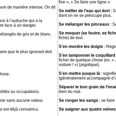
fixe », « Se faire une ligne ».
voir de manière intense. On dit
Se méfier de l’eau qui dort
: S
dont on ne se préocupe plus.
ce à l’autruche qui a la
Se mélanger les pinceaux
: S
ire face à un danger.
Se moquer (se foutre, se fich
élangés de gris et de blanc.
fiche) de tout.
S’en mordre les doigts
: Regre
re que le plus ignorant doit
S’en tamponner le coquillard 
ficher de quelque chose (ex. « 
voiture ! ») (argotique).
S’en mettre jusque là
: signifi
chose.
(généralement accompagné d’un
Séparer le bon grain de l’ivra
ilités ou occupations.
bien du mal.
se sans aucune valeur.
Se ronger les sangs
: se fair
i est déjà convaincu.
Se saigner aux quatre veines