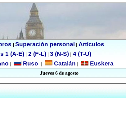
ibros
Superación personal
Artículos
|
|
s 1 (A-E)
2 (F-L)
3 (N-S)
4 (T-U)
|
|
|
no
Ruso
Catalán
Euskera
|
|
|
Jueves 6 de agosto