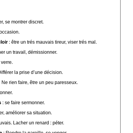
er, se montrer discret.
occasion.
loir
: être un trés mauvais tireur, viser trés mal.
r un travail, démissionner.
 verre.
ifférer la prise d’une décision.
 Ne rien faire, être un peu paresseux.
onner.
s
: se faire sermonner.
r, améliorer sa situation.
uvais. Lacher un renard : péter.
e
: Rendre la pareille, se venger.