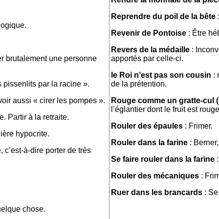
Reprendre du poil de la bête
logique.
Revenir de Pontoise
: Être hé
Revers de la médaille
: Inconv
per brutalement une personne
apportés par celle-ci.
le Roi n’est pas son cousin
: 
 pissenlits par la racine ».
de la prétention.
voir aussi « cirer les pompes ».
Rouge comme un gratte-cul (ê
l’églantier dont le fruit est roug
 Partir à la retraite.
Rouler des épaules
: Frimer.
ière hypocrite.
Rouler dans la farine
: Berner,
, c’est-à-dire porter de très
Se faire rouler dans la farine
:
Rouler des mécaniques
: Frim
Ruer dans les brancards
: Se 
uelque chose.