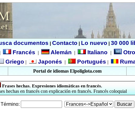
usca documentos
Contacto
Lo nuevo
30 000 l
|
|
|
Francés
Alemán
Italiano
Otro
|
|
|
|
Griego
Japonés
Portugués
Ruma
|
|
|
Portal de idiomas Elpoliglota.com
Frases hechas. Expresiones idiomáticas en francés.
ses hechas en francés con explicación en francés. Francés coloquial
Término: