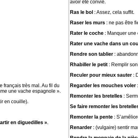
avoir été convié.
Ras le bol
: Assez, cela suffit.
Raser les murs
: ne pas être fi
Rater le coche
: Manquer une 
Rater une vache dans un cou
Rendre son tablier
: abandonne
Rhabiller le petit
: Remplir son
Reculer pour mieux sauter
: D
le français très mal. Au fil du
Regarder les mouches voler
:
omme une vache espagnole ».
Remonter les bretelles
: Serm
ir en couille).
Se faire remonter les bretelle
Remonter la pente
: S’améliore
artir en diguedilles »
.
Renarder
: (vulgaire) sentir ma
Rendre la monnaie de la pièc