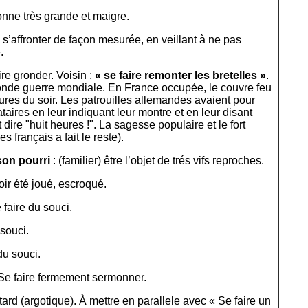
nne très grande et maigre.
 s’affronter de façon mesurée, en veillant à ne pas
.
ire gronder. Voisin :
« se faire remonter les bretelles »
.
onde guerre mondiale. En France occupée, le couvre feu
heures du soir. Les patrouilles allemandes avaient pour
taires en leur indiquant leur montre et en leur disant
t dire "huit heures !". La sagesse populaire et le fort
 français a fait le reste).
son pourri
: (familier) être l’objet de trés vifs reproches.
voir été joué, escroqué.
 faire du souci.
 souci.
du souci.
Se faire fermement sermonner.
ard (argotique). À mettre en parallele avec « Se faire un