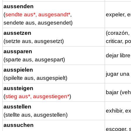
aussenden
(
sendte aus*, ausgesandt*
,
expeler, e
sendete aus, ausgesendet)
aussetzen
(corazón, 
(setzte aus, ausgesetzt)
criticar, p
aussparen
dejar libr
(sparte aus, ausgespart)
ausspielen
jugar una 
(spilelte aus, ausgespielt)
aussteigen
bajar (veh
(
stieg aus*, ausgestiegen*
)
ausstellen
exhibir, e
(stellte aus, ausgestellen)
aussuchen
escoger, 