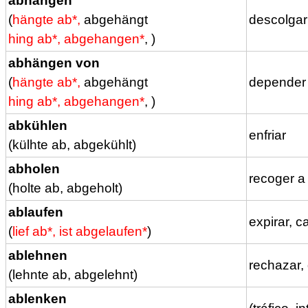
abhängen
(
hängte ab*,
abgehängt
descolgar
hing ab*, abgehangen*
, )
abhängen von
(
hängte ab*,
abgehängt
depender
hing ab*, abgehangen*
, )
abkühlen
enfriar
(külhte ab, abgekühlt)
abholen
recoger a
(holte ab, abgeholt)
ablaufen
expirar, c
(
lief ab*, ist abgelaufen*
)
ablehnen
rechazar, 
(lehnte ab, abgelehnt)
ablenken