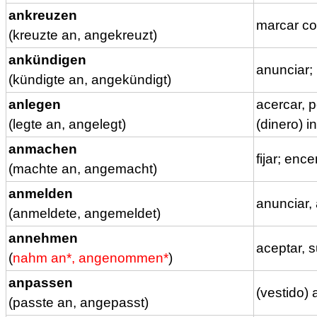
ankreuzen
marcar co
(kreuzte an, angekreuzt)
ankündigen
anunciar;
(kündigte an, angekündigt)
anlegen
acercar, p
(legte an, angelegt)
(dinero) i
anmachen
fijar; enc
(machte an, angemacht)
anmelden
anunciar, 
(anmeldete, angemeldet)
annehmen
aceptar, 
(
nahm an*, angenommen*
)
anpassen
(vestido) 
(passte an, angepasst)