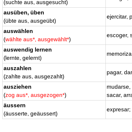
(suchte aus, ausgesucht)
ausüben, üben
ejercitar, 
(übte aus, ausgeübt)
auswählen
escoger, s
(
wählte aus*, ausgewählt*
)
auswendig lernen
memorizar
(lernte, gelernt)
auszahlen
pagar, dar
(zahlte aus, ausgezahlt)
ausziehen
mudarse, c
(
zog aus*, ausgezogen*
)
sacar, arr
äussern
expresar;
(äusserte, geäussert)