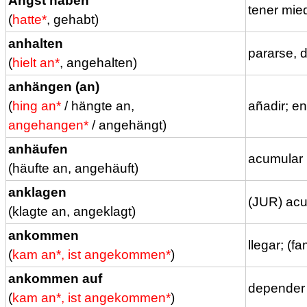
Angst haben
tener mie
(
hatte*
, gehabt)
anhalten
pararse, d
(
hielt an*
, angehalten)
anhängen (an)
(
hing an*
/ hängte an,
añadir; e
angehangen*
/ angehängt)
anhäufen
acumular
(häufte an, angehäuft)
anklagen
(JUR) acu
(klagte an, angeklagt)
ankommen
llegar; (f
(
kam an*, ist angekommen*
)
ankommen auf
depender
(
kam an*, ist angekommen*
)