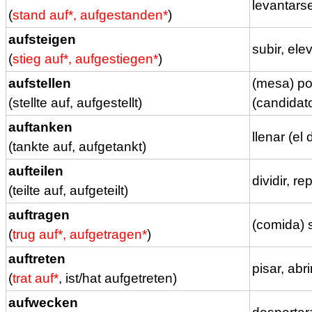
levantars
(
stand auf*, aufgestanden*
)
aufsteigen
subir, elev
(
stieg auf*, aufgestiegen*
)
aufstellen
(mesa) pon
(stellte auf, aufgestellt)
(candidato
auftanken
llenar (el
(tankte auf, aufgetankt)
aufteilen
dividir, rep
(teilte auf, aufgeteilt)
auftragen
(comida) s
(
trug auf*, aufgetragen*
)
auftreten
pisar, abr
(
trat auf*
, ist/hat aufgetreten)
aufwecken