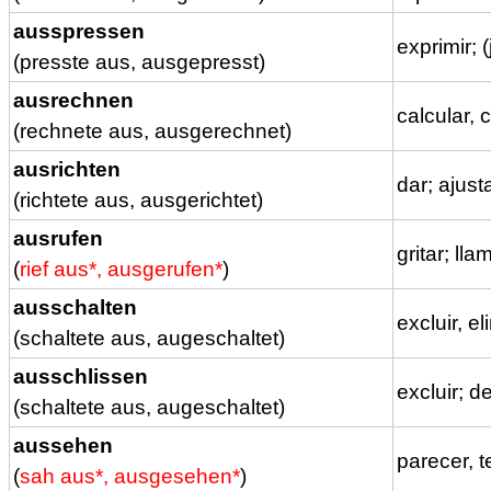
ausspressen
exprimir; 
(presste aus, ausgepresst)
ausrechnen
calcular,
(rechnete aus, ausgerechnet)
ausrichten
dar; ajust
(richtete aus, ausgerichtet)
ausrufen
gritar; ll
(
rief aus*, ausgerufen*
)
ausschalten
excluir, e
(schaltete aus, augeschaltet)
ausschlissen
excluir; d
(schaltete aus, augeschaltet)
aussehen
parecer, 
(
sah aus*, ausgesehen*
)