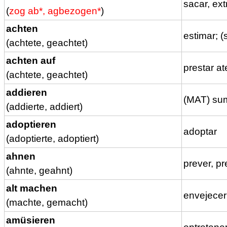
sacar, ext
(
zog ab*, agbezogen*
)
achten
estimar; (
(achtete, geachtet)
achten auf
prestar at
(achtete, geachtet)
addieren
(MAT) sum
(addierte, addiert)
adoptieren
adoptar
(adoptierte, adoptiert)
ahnen
prever, pr
(ahnte, geahnt)
alt machen
envejecer
(machte, gemacht)
amüsieren