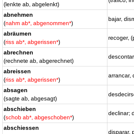
(tráfico, i
(lenkte ab, abgelenkt)
abnehmen
bajar, dis
(
nahm ab*, abgenommen*
)
abräumen
recoger, (
(
riss ab*, abgerissen*
)
abrechnen
descontar,
(rechnete ab, abgerechnet)
abreissen
arrancar, 
(
riss ab*, abgerissen*
)
absagen
desdecirs
(sagte ab, abgesagt)
abschieben
declinar; 
(
schob ab*, abgeschoben*
)
abschiessen
disparar, 