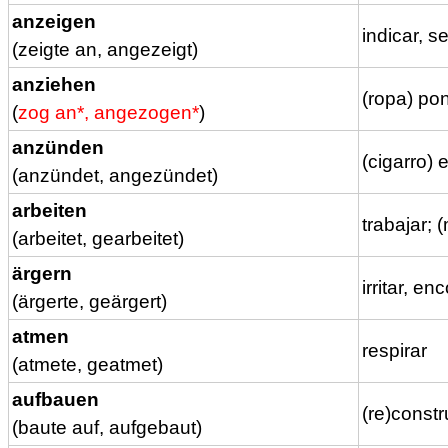
anzeigen
indicar, s
(zeigte an, angezeigt)
anziehen
(ropa) pon
(
zog an*, angezogen*
)
anzünden
(cigarro) 
(anzündet, angezündet)
arbeiten
trabajar; 
(arbeitet, gearbeitet)
ärgern
irritar, en
(ärgerte, geärgert)
atmen
respirar
(atmete, geatmet)
aufbauen
(re)constru
(baute auf, aufgebaut)