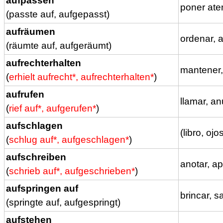
aufpassen
poner ate
(passte auf, aufgepasst)
aufräumen
ordenar, a
(räumte auf, aufgeräumt)
aufrechterhalten
mantener,
(
erhielt aufrecht*, aufrechterhalten*
)
aufrufen
llamar, an
(
rief auf*, aufgerufen*
)
aufschlagen
(libro, oj
(
schlug auf*, aufgeschlagen*
)
aufschreiben
anotar, ap
(
schrieb auf*, aufgeschrieben*
)
aufspringen auf
brincar, s
(springte auf, aufgespringt)
aufstehen