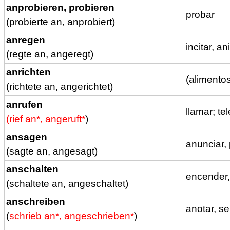
anprobieren, probieren
probar
(probierte an, anprobiert)
anregen
incitar, a
(regte an, angeregt)
anrichten
(alimentos
(richtete an, angerichtet)
anrufen
llamar; te
(rief an*, angeruft*
)
ansagen
anunciar,
(sagte an, angesagt)
anschalten
encender,
(schaltete an, angeschaltet)
anschreiben
anotar, se
(
schrieb an*, angeschrieben*
)