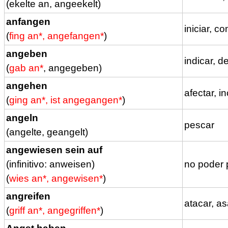
(
ekelte an, angeekelt)
anfangen
iniciar, c
(
fing an*, angefangen*
)
angeben
indicar, d
(
gab an*
, angegeben)
angehen
afectar, i
(
ging an*, ist angegangen*
)
angeln
pescar
(angelte, geangelt)
angewiesen sein auf
(infinitivo: anweisen)
no poder 
(
wies an*, angewisen*
)
angreifen
atacar, asa
(
griff an*, angegriffen*
)