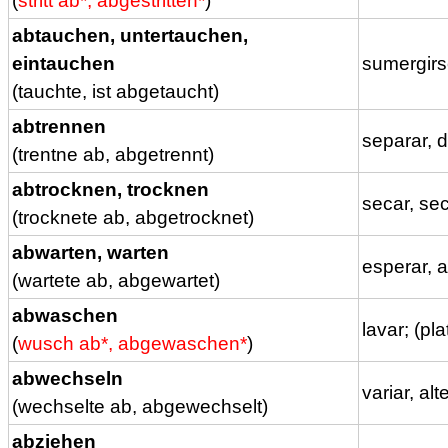
(
stritt ab*, abgestritten*
)
abtauchen, untertauchen,
eintauchen
sumergir
(tauchte, ist abgetaucht)
abtrennen
separar, 
(trentne ab, abgetrennt)
abtrocknen, trocknen
secar, se
(trocknete ab, abgetrocknet)
abwarten, warten
esperar, 
(wartete ab, abgewartet)
abwaschen
lavar; (pla
(
wusch ab*, abgewaschen*
)
abwechseln
variar, al
(wechselte ab, abgewechselt)
abziehen