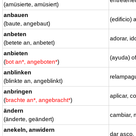
entretene
(amüsierte, amüsiert)
anbauen
(edificio)
(baute, angebaut)
anbeten
adorar, id
(betete an, anbetet)
anbieten
(ayuda) o
(
bot an*, angeboten*
)
anblinken
relampagu
(blinkte an, angeblinkt)
anbringen
aplicar, c
(
brachte an*, angebracht*
)
ändern
cambiar, m
(änderte, geändert)
anekeln, anwidern
dar asco,