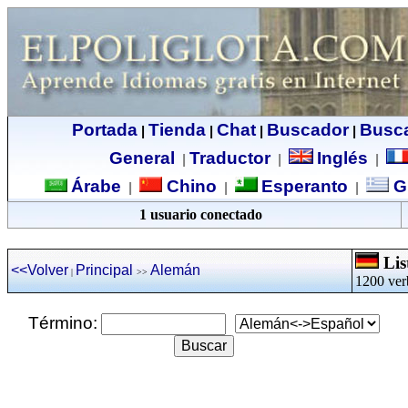
Portada
Tienda
Chat
Buscador
Busc
|
|
|
|
General
Traductor
Inglés
|
|
|
Árabe
Chino
Esperanto
G
|
|
|
1 usuario conectado
Lis
<<Volver
Principal
Alemán
|
>>
1200 ver
Término: