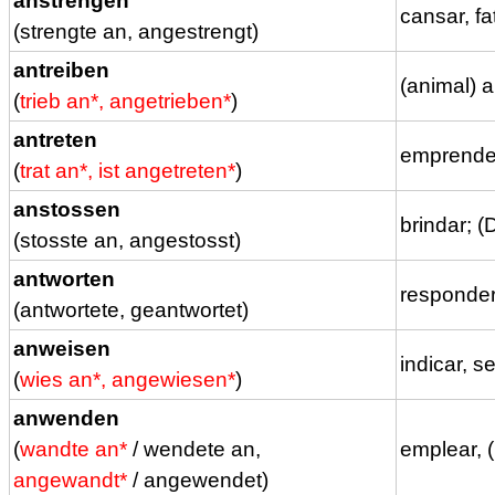
anstrengen
cansar, fa
(strengte an, angestrengt)
antreiben
(animal) a
(
trieb an*, angetrieben*
)
antreten
emprender
(
trat an*, ist angetreten*
)
anstossen
brindar; (
(stosste an, angestosst)
antworten
responder
(antwortete, geantwortet)
anweisen
indicar, s
(
wies an*, angewiesen*
)
anwenden
(
wandte an*
/ wendete an,
emplear, 
angewandt*
/ angewendet)