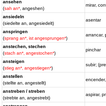
ansehen
mirar, co
(
sah an*
, angeshen)
ansiedeln
asentar
(siedelte an, angesiedelt)
anspringen
arrancar,
(
sprang an*, ist angesprungen*
)
anstechen, stechen
pinchar
(
stach an*, angestochen*
)
ansteigen
subir; (pr
(
stieg an*, angestiegen*
)
anstellen
encender,
(stellte an, angestellt)
anstreben / streben
aspirar, p
(strebte an, angestrebt)