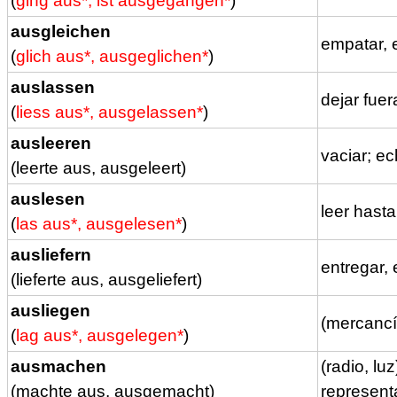
(
ging aus*, ist ausgegangen*
)
ausgleichen
empatar, 
(
glich aus*, ausgeglichen*
)
auslassen
dejar fuera
(
liess aus*, ausgelassen*
)
ausleeren
vaciar; ec
(leerte aus, ausgeleert)
auslesen
leer hasta 
(
las aus*, ausgelesen*
)
ausliefern
entregar,
(lieferte aus, ausgeliefert)
ausliegen
(mercancía
(
lag aus*, ausgelegen*
)
ausmachen
(radio, lu
(machte aus, ausgemacht)
representa