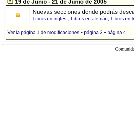
19 de Junio - 21 de Junio de 2005
Nuevas secciones donde podrás descarg
,
,
Libros en inglés
Libros en alemán
Libros en 
-
-
Ver la página 1 de modificaciones
página 2
página 4
Comunidad