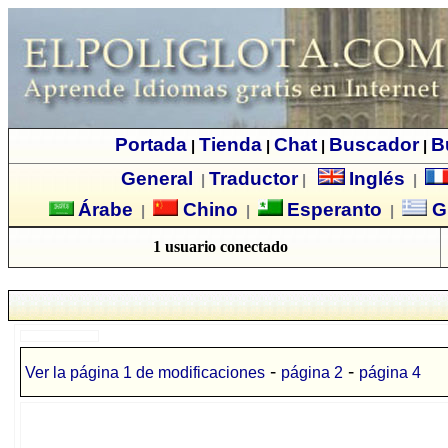
Portada
Tienda
Chat
Buscador
B
|
|
|
|
General
Traductor
Inglés
|
|
|
Árabe
Chino
Esperanto
G
|
|
|
1 usuario conectado
-
-
Ver la página 1 de modificaciones
página 2
página 4