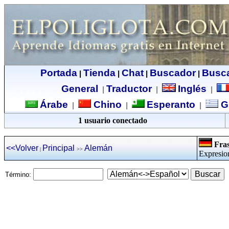
Portada
Tienda
Chat
Buscador
Busc
|
|
|
|
General
Traductor
Inglés
|
|
|
Árabe
Chino
Esperanto
G
|
|
|
1 usuario conectado
Fras
<<Volver
Principal
Alemán
|
>>
Expresio
Término: