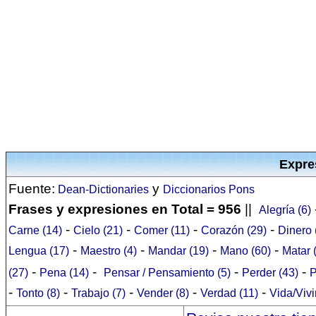
Expre
Fuente:
y
Dean-Dictionaries
Diccionarios Pons
Frases y expresiones en Total = 956
||
Alegría (6)
-
-
-
-
Carne (14)
Cielo (21)
Comer (11)
Corazón (29)
Dinero 
-
-
-
-
Lengua (17)
Maestro (4)
Mandar (19)
Mano (60)
Matar 
-
-
-
-
(27)
Pena (14)
Pensar / Pensamiento (5)
Perder (43)
P
-
-
-
-
-
Tonto (8)
Trabajo (7)
Vender (8)
Verdad (11)
Vida/Vivi