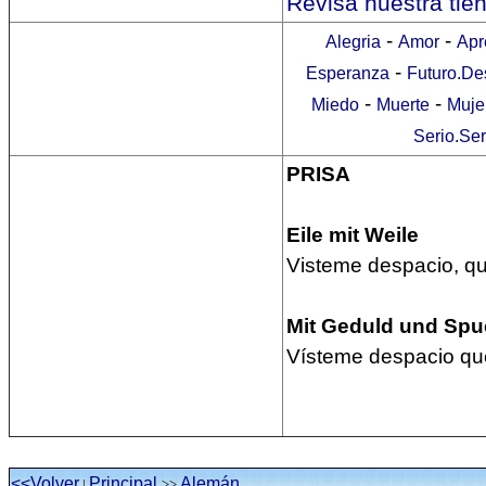
Revisa nuestra tie
-
-
Alegria
Amor
Apr
-
Esperanza
Futuro.De
-
-
Miedo
Muerte
Muje
Serio.Se
PRISA
Eile mit Weile
Visteme despacio, qu
Mit Geduld und Spuc
Vísteme despacio que
<<Volver
Principal
Alemán
|
>>