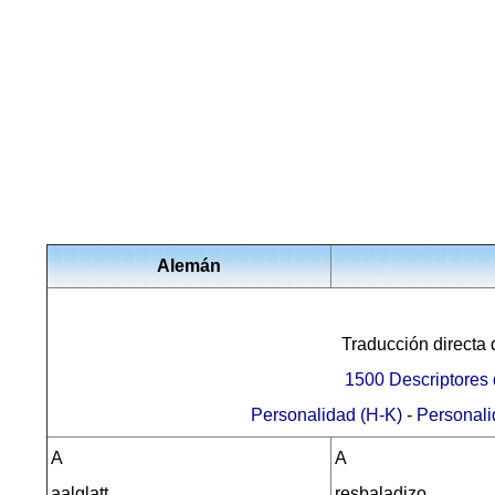
Alemán
Traducción directa 
1500 Descriptores 
Personalidad (H-K)
-
Personali
A
A
aalglatt
resbaladizo