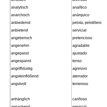
analytisch
analítico
anarchisch
anárquico
anbiedernd
pelota, pelotillero
anbietend
servicial
angeberisch
pretencioso
angenehm
agradable
angepasst
ajustado
angespannt
tenso
angriffslustig
agresivo
angsteinflößend
aterrador
angstvoll
temeroso
anhänglich
cariñoso
anpackend
servicial