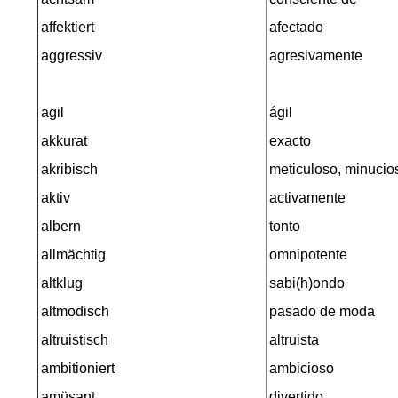
affektiert
afectado
aggressiv
agresivamente
agil
ágil
akkurat
exacto
akribisch
meticuloso, minucio
aktiv
activamente
albern
tonto
allmächtig
omnipotente
altklug
sabi(h)ondo
altmodisch
pasado de moda
altruistisch
altruista
ambitioniert
ambicioso
amüsant
divertido