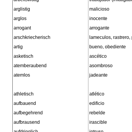
arglistig
malicioso
arglos
inocente
arrogant
arrogante
arschkriecherisch
lameculos, rastrero,
artig
bueno, obediente
asketisch
ascético
atemberaubend
asombroso
atemlos
jadeante
athletisch
atlético
aufbauend
edificio
aufbegehrend
rebelde
aufbrausend
irascible
aufdringlich
intruso