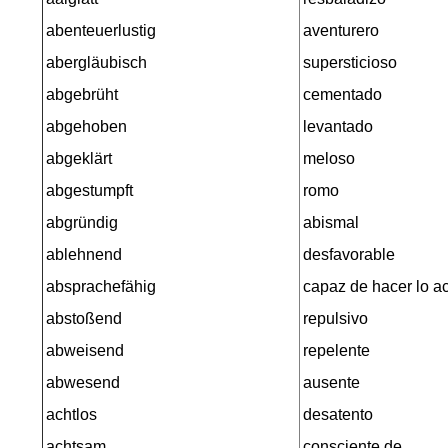
abenteuerlustig
aventurero
abergläubisch
supersticioso
abgebrüht
cementado
abgehoben
levantado
abgeklärt
meloso
abgestumpft
romo
abgründig
abismal
ablehnend
desfavorable
absprachefähig
capaz de hacer lo a
abstoßend
repulsivo
abweisend
repelente
abwesend
ausente
achtlos
desatento
achtsam
consciente de