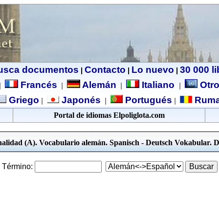
usca documentos
Contacto
Lo nuevo
30 000 l
|
|
|
Francés
Alemán
Italiano
Otro
|
|
|
|
Griego
Japonés
Portugués
Ruma
|
|
|
Portal de idiomas Elpoliglota.com
nalidad (A). Vocabulario alemán. Spanisch - Deutsch Vokabular. 
Término: