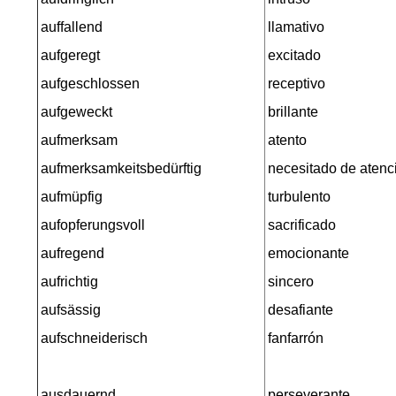
auffallend
llamativo
aufgeregt
excitado
aufgeschlossen
receptivo
aufgeweckt
brillante
aufmerksam
atento
aufmerksamkeitsbedürftig
necesitado de atenc
aufmüpfig
turbulento
aufopferungsvoll
sacrificado
aufregend
emocionante
aufrichtig
sincero
aufsässig
desafiante
aufschneiderisch
fanfarrón
ausdauernd
perseverante