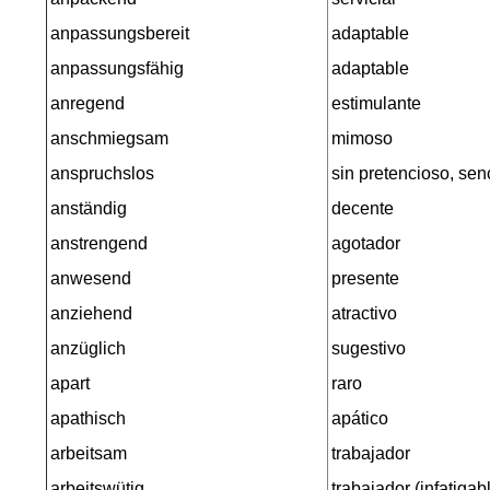
anpassungsbereit
adaptable
anpassungsfähig
adaptable
anregend
estimulante
anschmiegsam
mimoso
anspruchslos
sin pretencioso, sen
anständig
decente
anstrengend
agotador
anwesend
presente
anziehend
atractivo
anzüglich
sugestivo
apart
raro
apathisch
apático
arbeitsam
trabajador
arbeitswütig
trabajador (infatigab