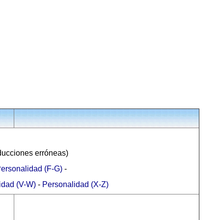
aducciones erróneas)
ersonalidad (F-G)
-
idad (V-W)
-
Personalidad (X-Z)