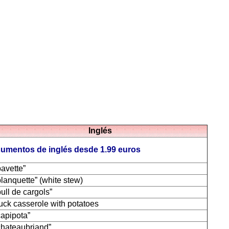
Inglés
cumentos de inglés desde 1.99 euros
bavette”
blanquette” (white stew)
bull de cargols”
uck casserole with potatoes
capipota”
chateaubriand”