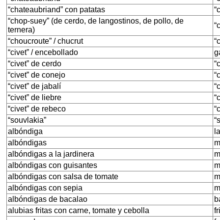
“chateaubriand” con patatas
“
“chop-suey” (de cerdo, de langostinos, de pollo, de
“
ternera)
“choucroute” / chucrut
“
“civet” / encebollado
g
“civet” de cerdo
“
“civet” de conejo
“
“civet” de jabalí
“
“civet” de liebre
“
“civet” de rebeco
“
“souvlakia”
“
albóndiga
l
albóndigas
m
albóndigas a la jardinera
m
albóndigas con guisantes
m
albóndigas con salsa de tomate
m
albóndigas con sepia
m
albóndigas de bacalao
b
alubias fritas con carne, tomate y cebolla
f