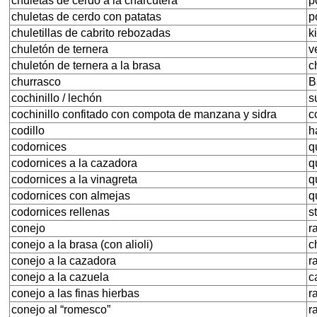
chuletas de cerdo a la charcutera
p
chuletas de cerdo con patatas
p
chuletillas de cabrito rebozadas
k
chuletón de ternera
v
chuletón de ternera a la brasa
c
churrasco
B
cochinillo / lechón
s
cochinillo confitado con compota de manzana y sidra
c
codillo
h
codornices
q
codornices a la cazadora
q
codornices a la vinagreta
q
codornices con almejas
q
codornices rellenas
s
conejo
r
conejo a la brasa (con alioli)
c
conejo a la cazadora
r
conejo a la cazuela
c
conejo a las finas hierbas
r
conejo al “romesco”
r