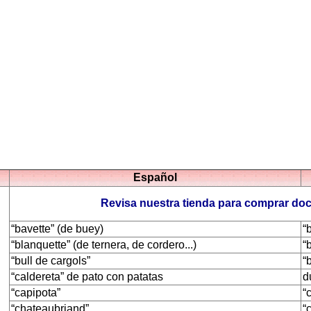
Español
Revisa nuestra tienda para comprar do
“bavette” (de buey)
“
“blanquette” (de ternera, de cordero...)
“
“bull de cargols”
“
“caldereta” de pato con patatas
d
“capipota”
“
“chateaubriand”
“