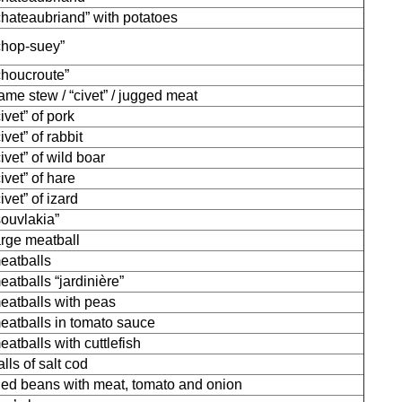
chateaubriand” with potatoes
chop-suey”
choucroute”
ame stew / “civet” / jugged meat
civet” of pork
civet” of rabbit
civet” of wild boar
civet” of hare
civet” of izard
souvlakia”
arge meatball
eatballs
eatballs “jardinière”
eatballs with peas
eatballs in tomato sauce
eatballs with cuttlefish
alls of salt cod
ried beans with meat, tomato and onion