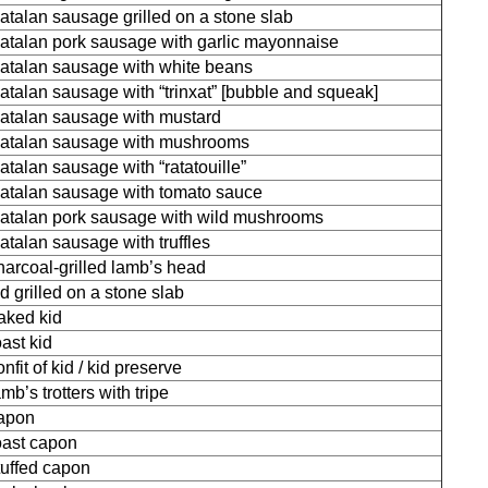
atalan sausage grilled on a stone slab
atalan pork sausage with garlic mayonnaise
atalan sausage with white beans
atalan sausage with “trinxat” [bubble and squeak]
atalan sausage with mustard
atalan sausage with mushrooms
atalan sausage with “ratatouille”
atalan sausage with tomato sauce
atalan pork sausage with wild mushrooms
atalan sausage with truffles
harcoal-grilled lamb’s head
id grilled on a stone slab
aked kid
oast kid
onfit of kid / kid preserve
amb’s trotters with tripe
apon
oast capon
tuffed capon