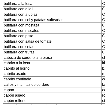
butifarra a la losa
C
butifarra con alioli
C
butifarra con alubias
C
butifarra con col y patatas salteadas
C
butifarra con mostaza
C
butifarra con níscalos
C
butifarra con pisto
C
butifarra con salsa de tomate
C
butifarra con setas
C
butifarra con trufas
C
cabeza de cordero a la brasa
c
cabrito a la losa
k
cabrito al horno
b
cabrito asado
r
cabrito confitado
c
callos y manitas de cordero
l
capón
c
capón asado
r
capón relleno
s