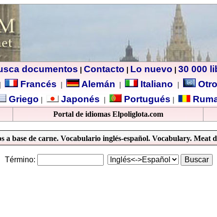
usca documentos
Contacto
Lo nuevo
30 000 l
|
|
|
Francés
Alemán
Italiano
Otro
|
|
|
|
Griego
Japonés
Portugués
Ruma
|
|
|
Portal de idiomas Elpoliglota.com
s a base de carne. Vocabulario inglés-español. Vocabulary. Meat d
Término: