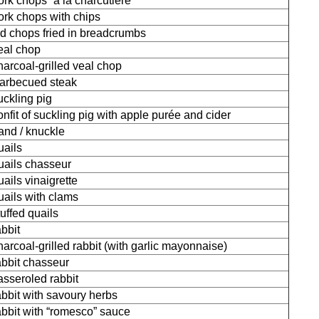
ork chops “à la charcutière”
ork chops with chips
id chops fried in breadcrumbs
eal chop
harcoal-grilled veal chop
arbecued steak
uckling pig
onfit of suckling pig with apple purée and cider
and / knuckle
uails
uails chasseur
uails vinaigrette
uails with clams
tuffed quails
abbit
harcoal-grilled rabbit (with garlic mayonnaise)
abbit chasseur
asseroled rabbit
abbit with savoury herbs
abbit with “romesco” sauce