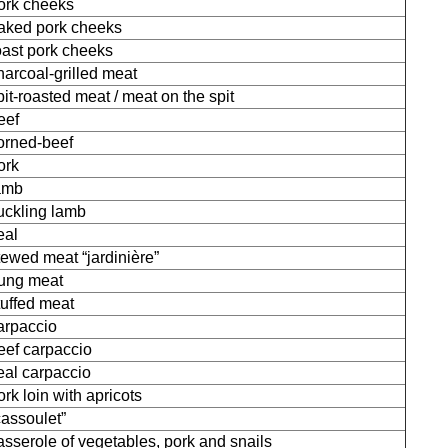
ork cheeks
aked pork cheeks
oast pork cheeks
harcoal-grilled meat
pit-roasted meat / meat on the spit
eef
orned-beef
ork
amb
uckling lamb
eal
tewed meat “jardinière”
ung meat
tuffed meat
arpaccio
eef carpaccio
eal carpaccio
ork loin with apricots
cassoulet”
asserole of vegetables, pork and snails