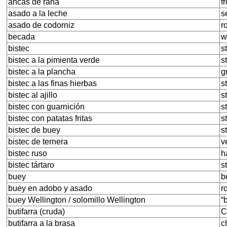
ancas de rana
f
asado a la leche
s
asado de codorniz
r
becada
w
bistec
s
bistec a la pimienta verde
s
bistec a la plancha
g
bistec a las finas hierbas
s
bistec al ajillo
s
bistec con guarnición
s
bistec con patatas fritas
s
bistec de buey
s
bistec de ternera
v
bistec ruso
h
bistec tártaro
s
buey
b
buey en adobo y asado
r
buey Wellington / solomillo Wellington
“
butifarra (cruda)
C
butifarra a la brasa
c