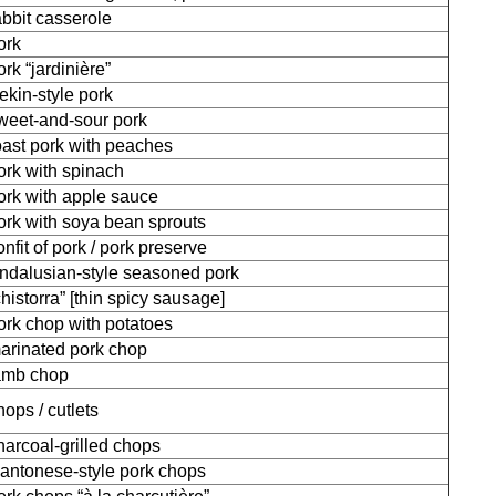
abbit casserole
ork
ork “jardinière”
ekin-style pork
weet-and-sour pork
oast pork with peaches
ork with spinach
ork with apple sauce
ork with soya bean sprouts
onfit of pork / pork preserve
ndalusian-style seasoned pork
chistorra” [thin spicy sausage]
ork chop with potatoes
arinated pork chop
amb chop
hops / cutlets
harcoal-grilled chops
antonese-style pork chops