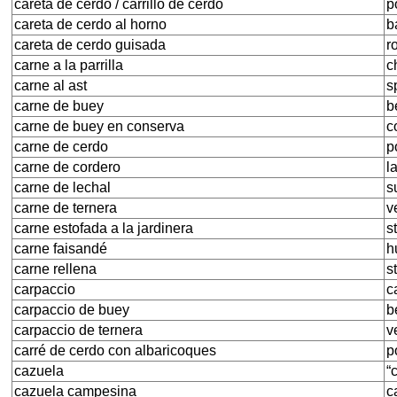
careta de cerdo / carrillo de cerdo
p
careta de cerdo al horno
b
careta de cerdo guisada
r
carne a la parrilla
c
carne al ast
s
carne de buey
b
carne de buey en conserva
c
carne de cerdo
p
carne de cordero
l
carne de lechal
s
carne de ternera
v
carne estofada a la jardinera
s
carne faisandé
h
carne rellena
s
carpaccio
c
carpaccio de buey
b
carpaccio de ternera
v
carré de cerdo con albaricoques
p
cazuela
“
cazuela campesina
c