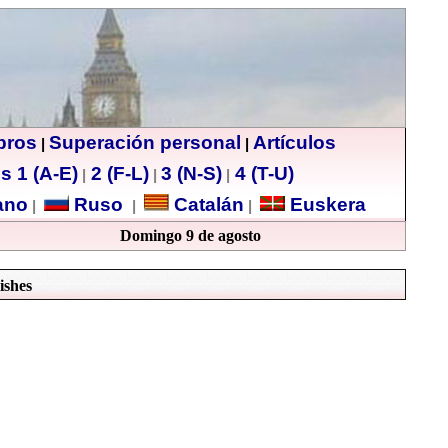
ibros
Superación personal
Artículos
|
|
s 1 (A-E)
2 (F-L)
3 (N-S)
4 (T-U)
|
|
|
no
Ruso
Catalán
Euskera
|
|
|
Domingo 9 de agosto
ishes