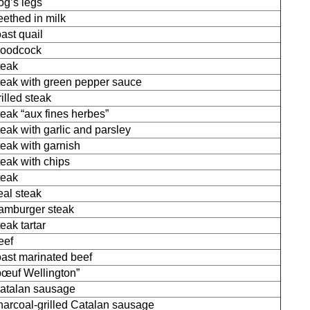
rog’s legs
eethed in milk
oast quail
oodcock
teak
teak with green pepper sauce
rilled steak
teak “aux fines herbes”
teak with garlic and parsley
teak with garnish
teak with chips
teak
eal steak
amburger steak
teak tartar
eef
oast marinated beef
bœuf Wellington”
atalan sausage
harcoal-grilled Catalan sausage