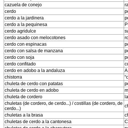
cazuela de conejo
r
cerdo
p
cerdo a la jardinera
p
cerdo a la pequinesa
P
cerdo agridulce
s
cerdo asado con melocotones
r
cerdo con espinacas
p
cerdo con salsa de manzana
p
cerdo con soja
p
cerdo confitado
c
cerdo en adobo a la andaluza
A
chistorra
“
chuleta de cerdo con patatas
p
chuleta de cerdo en adobo
m
chuleta de cordero
l
chuletas (de cordero, de cerdo...) / costillas (de cordero, de
c
cerdo...)
chuletas a la brasa
c
chuletas de cerdo a la cantonesa
C