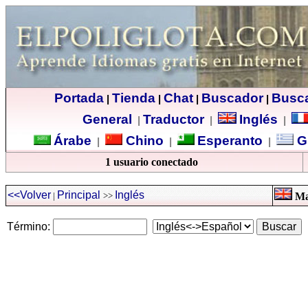
Portada
Tienda
Chat
Buscador
Busc
|
|
|
|
General
Traductor
Inglés
|
|
|
Árabe
Chino
Esperanto
G
|
|
|
1 usuario conectado
<<Volver
Principal
Inglés
|
>>
Man
Término: