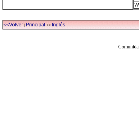
W
<<Volver
Principal
Inglés
|
>>
Comunidad