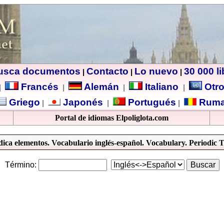
usca documentos
Contacto
Lo nuevo
30 000 l
|
|
|
Francés
Alemán
Italiano
Otro
|
|
|
|
Griego
Japonés
Portugués
Ruma
|
|
|
Portal de idiomas Elpoliglota.com
ica elementos. Vocabulario inglés-español. Vocabulary. Periodic 
Término: