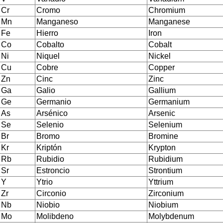
Cr
Cromo
Chromium
Mn
Manganeso
Manganese
Fe
Hierro
Iron
Co
Cobalto
Cobalt
Ni
Niquel
Nickel
Cu
Cobre
Copper
Zn
Cinc
Zinc
Ga
Galio
Gallium
Ge
Germanio
Germanium
As
Arsénico
Arsenic
Se
Selenio
Selenium
Br
Bromo
Bromine
Kr
Kriptón
Krypton
Rb
Rubidio
Rubidium
Sr
Estroncio
Strontium
Y
Ytrio
Yttrium
Zr
Circonio
Zirconium
Nb
Niobio
Niobium
Mo
Molibdeno
Molybdenum