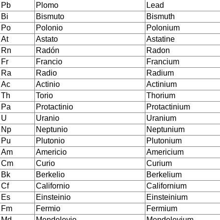
Pb
Plomo
Lead
Bi
Bismuto
Bismuth
Po
Polonio
Polonium
At
Astato
Astatine
Rn
Radón
Radon
Fr
Francio
Francium
Ra
Radio
Radium
Ac
Actinio
Actinium
Th
Torio
Thorium
Pa
Protactinio
Protactinium
U
Uranio
Uranium
Np
Neptunio
Neptunium
Pu
Plutonio
Plutonium
Am
Americio
Americium
Cm
Curio
Curium
Bk
Berkelio
Berkelium
Cf
Californio
Californium
Es
Einsteinio
Einsteinium
Fm
Fermio
Fermium
Md
Mendelevio
Mendelevium