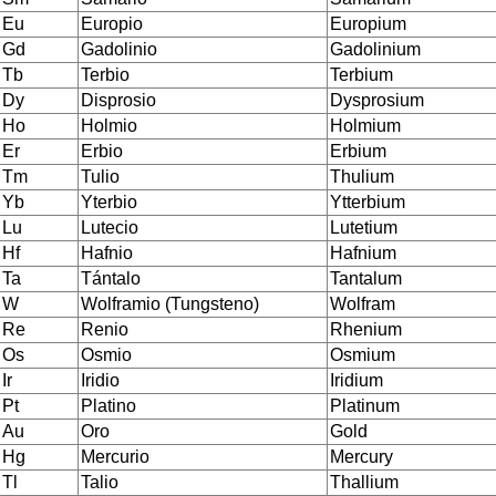
Eu
Europio
Europium
Gd
Gadolinio
Gadolinium
Tb
Terbio
Terbium
Dy
Disprosio
Dysprosium
Ho
Holmio
Holmium
Er
Erbio
Erbium
Tm
Tulio
Thulium
Yb
Yterbio
Ytterbium
Lu
Lutecio
Lutetium
Hf
Hafnio
Hafnium
Ta
Tántalo
Tantalum
W
Wolframio (Tungsteno)
Wolfram
Re
Renio
Rhenium
Os
Osmio
Osmium
Ir
Iridio
Iridium
Pt
Platino
Platinum
Au
Oro
Gold
Hg
Mercurio
Mercury
Tl
Talio
Thallium