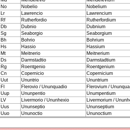
No
Nobelio
Nobelium
Lr
Lawrencio
Lawrencium
Rf
Rutherfordio
Rutherfordium
Db
Dubnio
Dubnium
Sg
Seaborgio
Seaborgium
Bh
Bohrio
Bohrium
Hs
Hassio
Hassium
Mt
Meitnerio
Meitnerium
Ds
Darmstadtio
Darmstadtium
Rg
Roentgenio
Roentgenium
Cn
Copernicio
Copernicium
Uut
Ununtrio
Ununtrium
Fl
Flerovio / Ununquadio
Flerovium / Ununqu
Uup
Ununpentio
Unumpentium
LV
Livermorio / Ununhexio
Livermorium / Unun
Uus
Ununseptio
Ununseptium
Uuo
Ununoctio
Ununoctium