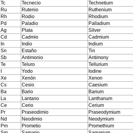
Tc
Tecnecio
Technetium
Ru
Rutenio
Ruthenium
Rh
Rodio
Rhodium
Pd
Paladio
Palladium
Ag
Plata
Silver
Cd
Cadmio
Cadmium
In
Indio
Indium
Sn
Estaño
Tin
Sb
Antimonio
Antimony
Te
Teluro
Tellurium
I
Yodo
Iodine
Xe
Xenón
Xenon
Cs
Cesio
Caesium
Ba
Bario
Barium
La
Lantano
Lanthanum
Ce
Cerio
Cerium
Pr
Praseodimio
Praseodymium
Nd
Neodimio
Neodymium
Pm
Prometio
Promethium
Sm
Samario
Samarium