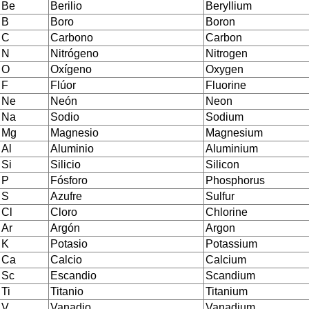
Be
Berilio
Beryllium
B
Boro
Boron
C
Carbono
Carbon
N
Nitrógeno
Nitrogen
O
Oxígeno
Oxygen
F
Flúor
Fluorine
Ne
Neón
Neon
Na
Sodio
Sodium
Mg
Magnesio
Magnesium
Al
Aluminio
Aluminium
Si
Silicio
Silicon
P
Fósforo
Phosphorus
S
Azufre
Sulfur
Cl
Cloro
Chlorine
Ar
Argón
Argon
K
Potasio
Potassium
Ca
Calcio
Calcium
Sc
Escandio
Scandium
Ti
Titanio
Titanium
V
Vanadio
Vanadium