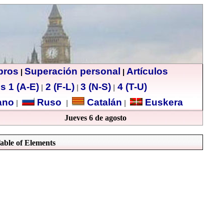
ibros
Superación personal
Artículos
|
|
s 1 (A-E)
2 (F-L)
3 (N-S)
4 (T-U)
|
|
|
no
Ruso
Catalán
Euskera
|
|
|
Jueves 6 de agosto
Table of Elements