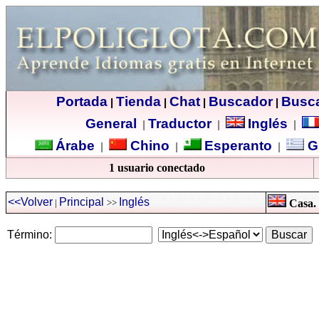
Portada
Tienda
Chat
Buscador
Busc
|
|
|
|
General
Traductor
Inglés
|
|
|
Árabe
Chino
Esperanto
G
|
|
|
1 usuario conectado
<<Volver
Principal
Inglés
|
>>
Casa. 
Término: