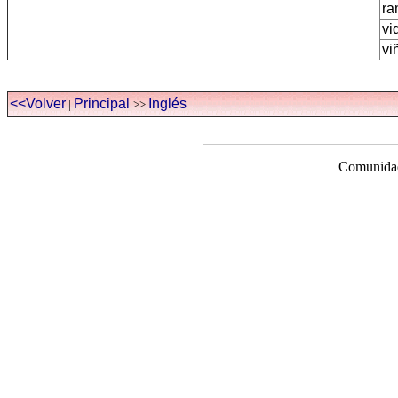
ra
vi
vi
<<Volver
Principal
Inglés
|
>>
Comunidad