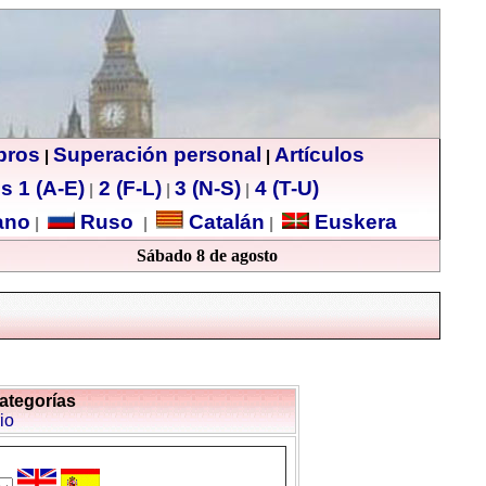
ibros
Superación personal
Artículos
|
|
s 1 (A-E)
2 (F-L)
3 (N-S)
4 (T-U)
|
|
|
no
Ruso
Catalán
Euskera
|
|
|
Sábado 8 de agosto
categorías
io