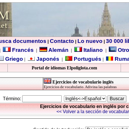
usca documentos
Contacto
Lo nuevo
30 000 l
|
|
|
Francés
Alemán
Italiano
Otro
|
|
|
|
Griego
Japonés
Portugués
Ruma
|
|
|
Portal de idiomas Elpoliglota.com
Ejercicios de vocabulario inglés
Ejercicios de vocabulario. Adivina las palabras
Término:
Ejercicios de vocabulario en inglés por 
<< Volver a la sección de vocabular