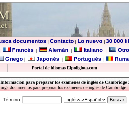
usca documentos
Contacto
Lo nuevo
30 000 l
|
|
|
Francés
Alemán
Italiano
Otro
|
|
|
|
Griego
Japonés
Portugués
Ruma
|
|
|
Portal de idiomas Elpoliglota.com
Información para preparar los exámenes de inglés de Cambridge 
arga documentos para preparar los exámenes de inglés de Cambridge
Término: