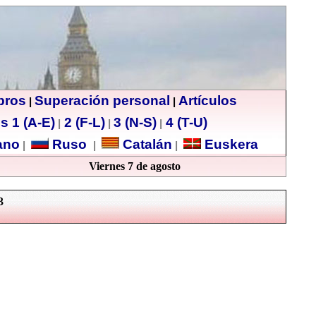
ibros
Superación personal
Artículos
|
|
s 1 (A-E)
2 (F-L)
3 (N-S)
4 (T-U)
|
|
|
no
Ruso
Catalán
Euskera
|
|
|
Viernes 7 de agosto
3