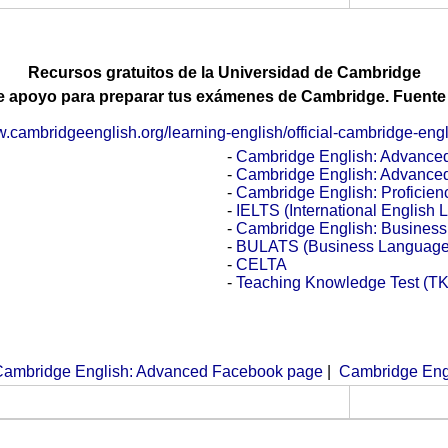
Recursos gratuitos de la Universidad de Cambridge
de apoyo para preparar tus exámenes de Cambridge. Fuente 
w.cambridgeenglish.org/learning-english/official-cambridge-engl
-
Cambridge English: Advance
-
Cambridge English: Advance
-
Cambridge English: Proficien
-
IELTS (International English
-
Cambridge English: Business 
-
BULATS (Business Language 
-
CELTA
-
Teaching Knowledge Test (T
Cambridge English: Advanced Facebook page
|
Cambridge Eng