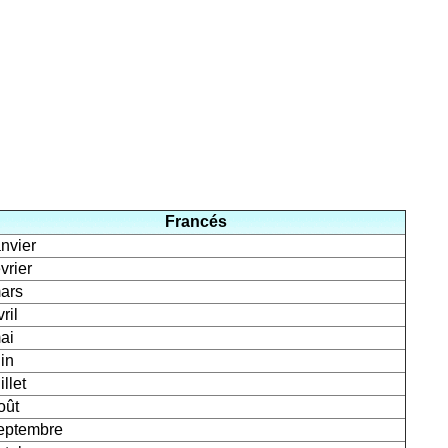
Francés
anvier
évrier
ars
ril
ai
uin
illet
oût
eptembre