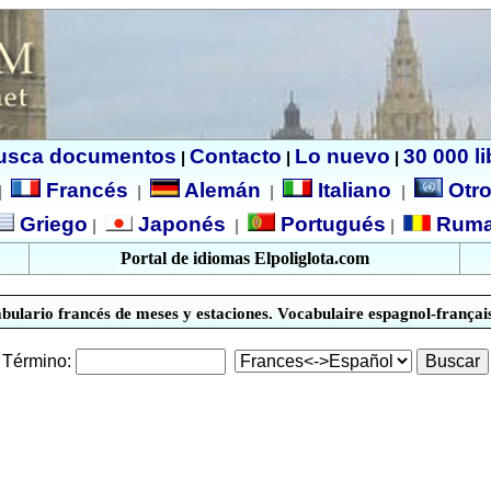
usca documentos
Contacto
Lo nuevo
30 000 l
|
|
|
Francés
Alemán
Italiano
Otro
|
|
|
|
Griego
Japonés
Portugués
Ruma
|
|
|
Portal de idiomas Elpoliglota.com
bulario francés de meses y estaciones. Vocabulaire espagnol-français.
Término: