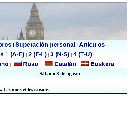
ibros
Superación personal
Artículos
|
|
s 1 (A-E)
2 (F-L)
3 (N-S)
4 (T-U)
|
|
|
no
Ruso
Catalán
Euskera
|
|
|
Sábado 8 de agosto
 Les mois et les saisons