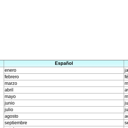
Español
enero
j
febrero
f
marzo
m
abril
av
mayo
m
junio
j
julio
ju
agosto
a
septiembre
s