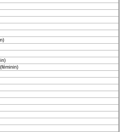
in)
in)
(féminin)