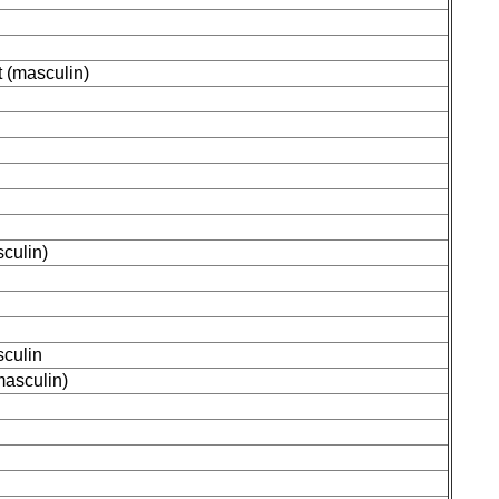
 (masculin)
sculin)
sculin
masculin)