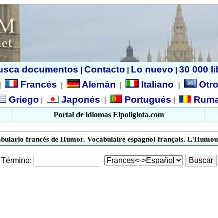
usca documentos
Contacto
Lo nuevo
30 000 l
|
|
|
Francés
Alemán
Italiano
Otro
|
|
|
|
Griego
Japonés
Portugués
Ruma
|
|
|
Portal de idiomas Elpoliglota.com
bulario francés de Humor. Vocabulaire espagnol-français. L'Humou
Término: