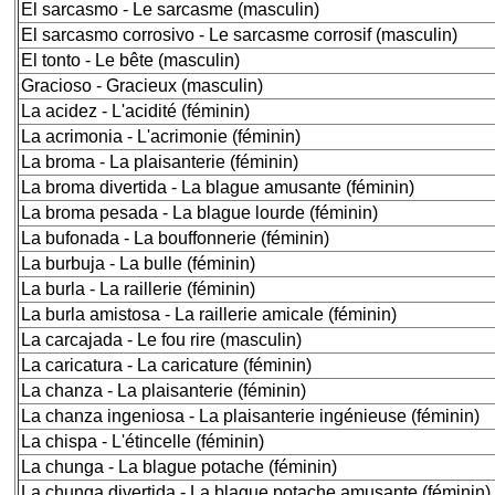
El sarcasmo - Le sarcasme (masculin)
El sarcasmo corrosivo - Le sarcasme corrosif (masculin)
El tonto - Le bête (masculin)
Gracioso - Gracieux (masculin)
La acidez - L'acidité (féminin)
La acrimonia - L'acrimonie (féminin)
La broma - La plaisanterie (féminin)
La broma divertida - La blague amusante (féminin)
La broma pesada - La blague lourde (féminin)
La bufonada - La bouffonnerie (féminin)
La burbuja - La bulle (féminin)
La burla - La raillerie (féminin)
La burla amistosa - La raillerie amicale (féminin)
La carcajada - Le fou rire (masculin)
La caricatura - La caricature (féminin)
La chanza - La plaisanterie (féminin)
La chanza ingeniosa - La plaisanterie ingénieuse (féminin)
La chispa - L'étincelle (féminin)
La chunga - La blague potache (féminin)
La chunga divertida - La blague potache amusante (féminin)