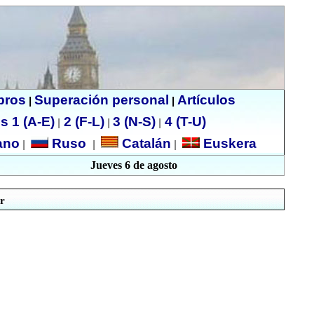
ibros
Superación personal
Artículos
|
|
s 1 (A-E)
2 (F-L)
3 (N-S)
4 (T-U)
|
|
|
no
Ruso
Catalán
Euskera
|
|
|
Jueves 6 de agosto
r