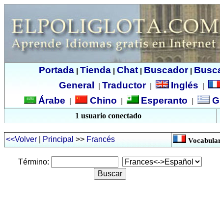
Portada
Tienda
Chat
Buscador
Busc
|
|
|
|
General
Traductor
Inglés
|
|
|
Árabe
Chino
Esperanto
G
|
|
|
1 usuario conectado
<<Volver
|
Principal
>>
Francés
Vocabular
Término: