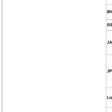
IR
IS
J
JP
Li