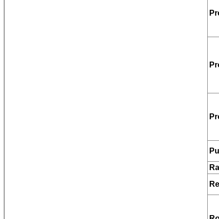
Pr
Pr
Pr
Pu
Ra
R
Ro