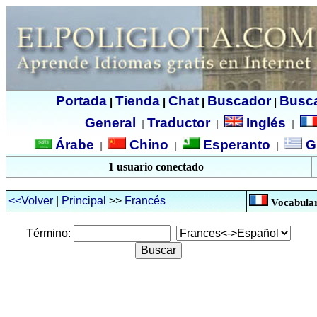
Portada
Tienda
Chat
Buscador
Busc
|
|
|
|
General
Traductor
Inglés
|
|
|
Árabe
Chino
Esperanto
G
|
|
|
1 usuario conectado
<<Volver
|
Principal
>>
Francés
Vocabular
Término: