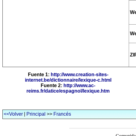
W
We
ZI
Fuente 1:
http://www.creation-sites-
internet.be/dictionnaire/lexique-c.html
Fuente 2:
http://www.ac-
reims.fr/datice/espagnol/lexique.htm
<<Volver
|
Principal
>>
Francés
Comunidad