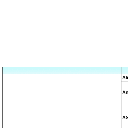
Al
An
AS