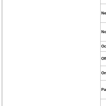
Ne
No
Oc
Of
On
Pa