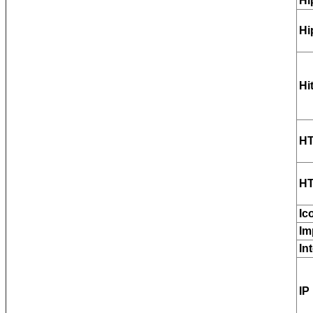
Hi
Hi
Hi
H
H
Ic
Im
In
IP