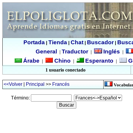
Portada
Tienda
Chat
Buscador
Busc
|
|
|
|
General
Traductor
Inglés
|
|
|
Árabe
Chino
Esperanto
G
|
|
|
1 usuario conectado
<<Volver
|
Principal
>>
Francés
Vocabular
Término: