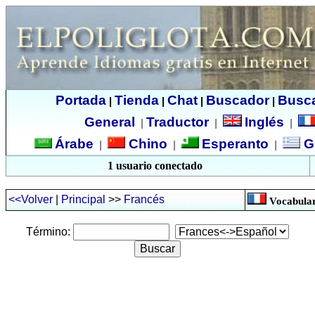
Portada
Tienda
Chat
Buscador
Busc
|
|
|
|
General
Traductor
Inglés
|
|
|
Árabe
Chino
Esperanto
G
|
|
|
1 usuario conectado
<<Volver
|
Principal
>>
Francés
Vocabular
Término: