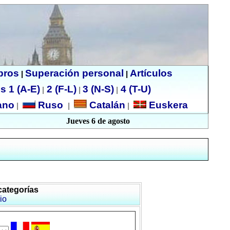
ibros
Superación personal
Artículos
|
|
s 1 (A-E)
2 (F-L)
3 (N-S)
4 (T-U)
|
|
|
no
Ruso
Catalán
Euskera
|
|
|
Jueves 6 de agosto
categorías
io