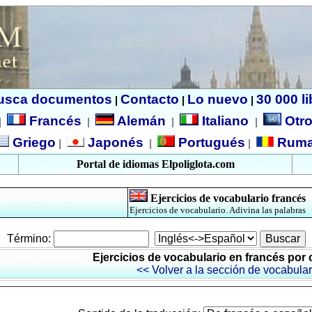
usca documentos
Contacto
Lo nuevo
30 000 l
|
|
|
Francés
Alemán
Italiano
Otro
|
|
|
|
Griego
Japonés
Portugués
Ruma
|
|
|
Portal de idiomas Elpoliglota.com
Ejercicios de vocabulario francés
Ejercicios de vocabulario. Adivina las palabras
Término:
Ejercicios de vocabulario en francés por 
<< Volver a la sección de vocabular