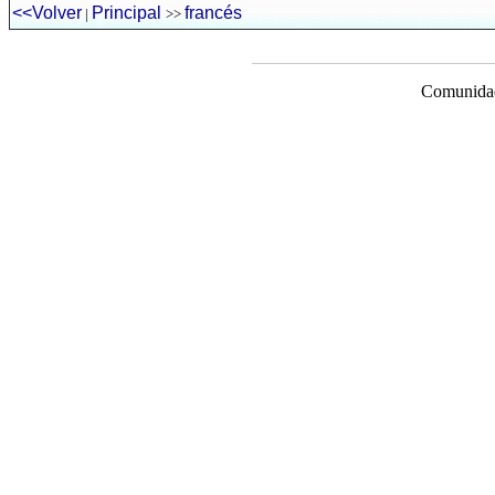
<<Volver
Principal
francés
|
>>
Comunidad