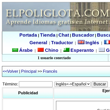
Portada
Tienda
Chat
Buscador
Busc
|
|
|
|
General
Traductor
Inglés
|
|
|
Árabe
Chino
Esperanto
G
|
|
|
1 usuario conectado
<<Volver
|
Principal
>>
Francés
Término:
Ejer
Publicidad