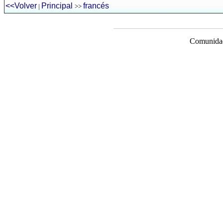
<<Volver
Principal
francés
|
>>
Comunidad