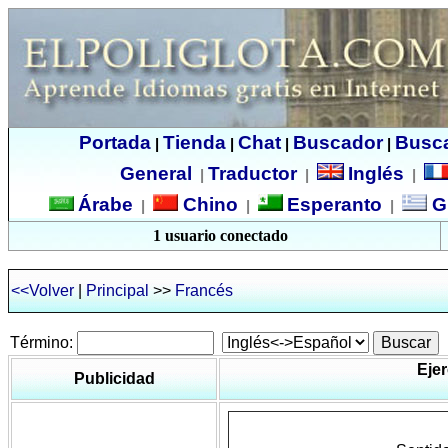
Portada
Tienda
Chat
Buscador
Busc
|
|
|
|
General
Traductor
Inglés
|
|
|
Árabe
Chino
Esperanto
G
|
|
|
1 usuario conectado
<<Volver
|
Principal
>>
Francés
Término:
Ejer
Publicidad