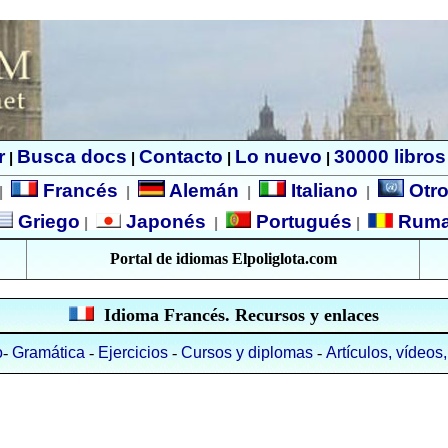
r
Busca docs
Contacto
Lo nuevo
30000 libros
|
|
|
|
Francés
Alemán
Italiano
Otro
|
|
|
|
Griego
Japonés
Portugués
Rum
|
|
|
Portal de idiomas Elpoliglota.com
Idioma Francés. Recursos y enlaces
o
-
Gramática
-
Ejercicios
-
Cursos y diplomas
-
Artículos, vídeos