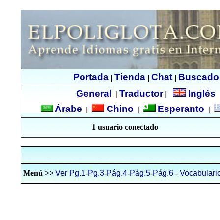
Portada
Tienda
Chat
Buscado
|
|
|
General
Traductor
Inglés
|
|
Árabe
Chino
Esperanto
|
|
|
1 usuario conectado
Menú >>
Ver Pg.1
-
Pg.3
-
Pág.4
-
Pág.5
-
Pág.6
-
Vocabulari