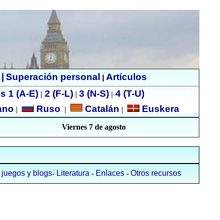
|
Superación personal
Artículos
|
s 1 (A-E)
2 (F-L)
3 (N-S)
4 (T-U)
|
|
|
ano
Ruso
Catalán
Euskera
|
|
|
Viernes 7 de agosto
, juegos y blogs
-
Literatura
-
Enlaces
-
Otros recursos