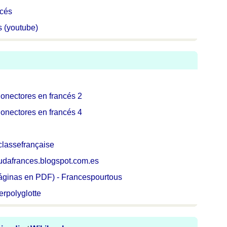
ncés
 (youtube)
onectores en francés 2
onectores en francés 4
classefrançaise
udafrances.blogspot.com.es
páginas en PDF) - Francespourtous
rpolyglotte