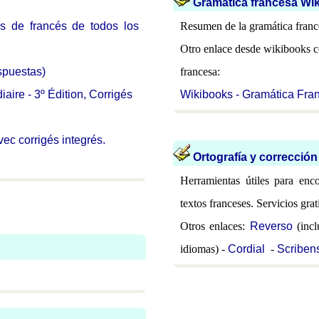
Gramática francesa Wik
es de francés de todos los
Resumen de la gramática franc
Otro enlace desde wikibooks co
spuestas)
francesa:
ire - 3º Édition, Corrigés
Wikibooks - Gramática Fra
vec corrigés integrés.
Ortografía y corrección
Herramientas útiles para enco
textos franceses. Servicios grati
Otros enlaces:
Reverso
(incl
idiomas) -
Cordial
-
Scriben