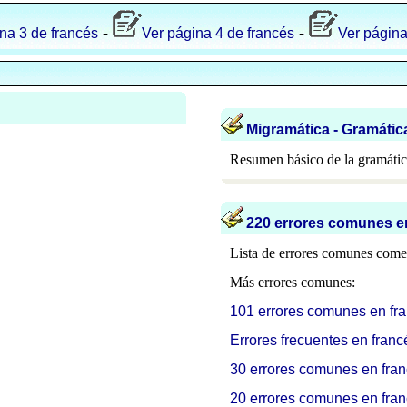
-
-
na 3 de francés
Ver página 4 de francés
Ver página
Migramática - Gramátic
Resumen básico de la gramátic
220 e
rrores comunes e
Lista de errores comunes comet
Más errores comunes:
101 errores comunes en fra
Errores frecuentes en franc
30 errores comunes en fra
20 errores comunes en fra