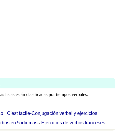
s
s listas están clasificadas por tiempos verbales.
so
-
C'est facile-Conjugación verbal y ejercicios
rbos en 5 idiomas
-
Ejercicios de verbos franceses